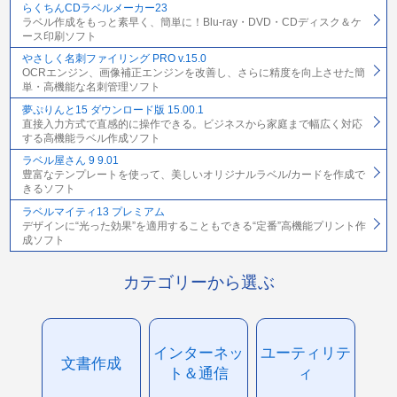
らくちんCDラベルメーカー23
ラベル作成をもっと素早く、簡単に！Blu-ray・DVD・CDディスク＆ケ
ース印刷ソフト
やさしく名刺ファイリング PRO v.15.0
OCRエンジン、画像補正エンジンを改善し、さらに精度を向上させた簡
単・高機能な名刺管理ソフト
夢ぷりんと15 ダウンロード版 15.00.1
直接入力方式で直感的に操作できる。ビジネスから家庭まで幅広く対応
する高機能ラベル作成ソフト
ラベル屋さん 9 9.01
豊富なテンプレートを使って、美しいオリジナルラベル/カードを作成で
きるソフト
ラベルマイティ13 プレミアム
デザインに“光った効果”を適用することもできる“定番”高機能プリント作
成ソフト
カテゴリーから選ぶ
インターネッ
ユーティリテ
文書作成
ト＆通信
ィ