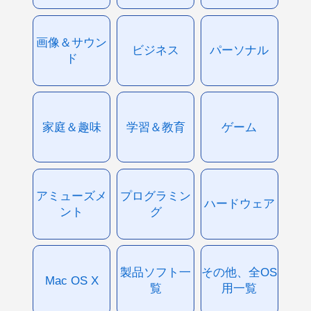
画像＆サウン
ビジネス
パーソナル
ド
家庭＆趣味
学習＆教育
ゲーム
アミューズメ
プログラミン
ハードウェア
ント
グ
製品ソフト一
その他、全OS
Mac OS X
覧
用一覧