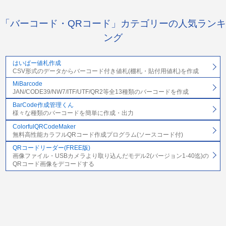
「バーコード・QRコード」カテゴリーの人気ランキ
ング
はいぱー値札作成
CSV形式のデータからバーコード付き値札(棚札・貼付用値札)を作成
MiBarcode
JAN/CODE39/NW7/ITF/UTF/QR2等全13種類のバーコードを作成
BarCode作成管理くん
様々な種類のバーコードを簡単に作成・出力
ColorfulQRCodeMaker
無料高性能カラフルQRコード作成プログラム(ソースコード付)
QRコードリーダー(FREE版)
画像ファイル・USBカメラより取り込んだモデル2(バージョン1-40迄)の
QRコード画像をデコードする