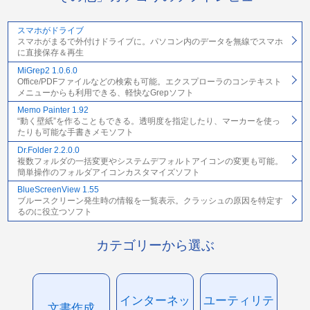
スマホがドライブ
スマホがまるで外付けドライブに。パソコン内のデータを無線でスマホ
に直接保存＆再生
MiGrep2 1.0.6.0
Office/PDFファイルなどの検索も可能。エクスプローラのコンテキスト
メニューからも利用できる、軽快なGrepソフト
Memo Painter 1.92
“動く壁紙”を作ることもできる。透明度を指定したり、マーカーを使っ
たりも可能な手書きメモソフト
Dr.Folder 2.2.0.0
複数フォルダの一括変更やシステムデフォルトアイコンの変更も可能。
簡単操作のフォルダアイコンカスタマイズソフト
BlueScreenView 1.55
ブルースクリーン発生時の情報を一覧表示。クラッシュの原因を特定す
るのに役立つソフト
カテゴリーから選ぶ
インターネッ
ユーティリテ
文書作成