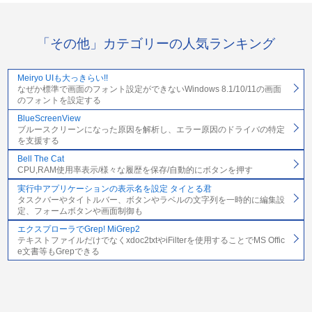
「その他」カテゴリーの人気ランキング
Meiryo UIも大っきらい!!
なぜか標準で画面のフォント設定ができないWindows 8.1/10/11の画面
のフォントを設定する
BlueScreenView
ブルースクリーンになった原因を解析し、エラー原因のドライバの特定
を支援する
Bell The Cat
CPU,RAM使用率表示/様々な履歴を保存/自動的にボタンを押す
実行中アプリケーションの表示名を設定 タイとる君
タスクバーやタイトルバー、ボタンやラベルの文字列を一時的に編集設
定、フォームボタンや画面制御も
エクスプローラでGrep! MiGrep2
テキストファイルだけでなくxdoc2txtやiFilterを使用することでMS Offic
e文書等もGrepできる