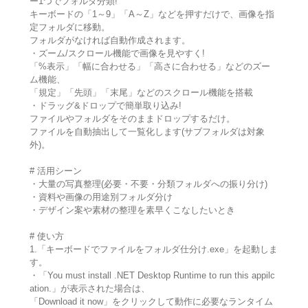
ー1つでフォルダ分類!
キーボードの「1～9」「A～Z」などを押すだけで、画像を指
定フォルダに移動。
フォルダがなければ自動作成されます。
・ズーム/スクロール機能で画像を見やすく!
「%表示」「幅に合わせる」「高さに合わせる」などのズー
ム機能、
「規定」「先頭」「末尾」などのスクロール機能を搭載
・ドラッグ&ドロップで簡単取り込み!
ファイルやフォルダをそのままドロップするだけ。
ファイルを自動抽出して一覧化します(サブフォルダは対象
外)。
# 活用シーン
・大量の写真整理(必要・不要・分類フォルダへの振り分け)
・資料や画像の用途別フォルダ分け
・デザイン案や素材の整理を素早くこなしたいとき
# 使い方
1.「キーボードでファイルをフォルダ仕分け.exe」を起動しま
す。
・「You must install .NET Desktop Runtime to run this appilc
ation.」が表示された場合は、
「Download it now」をクリックして動作に必要なランタイム