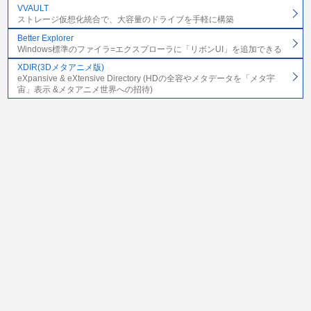
VVAULT
ストレージ仮想化統合で、大容量のドライブを手軽に構築
Better Explorer
Windows標準のファイラ=エクスプローラに「リボンUI」を追加できる
XDIR(3Dメタアニメ版)
eXpansive & eXtensive Directory (HDの全容やメタデータを「メタ宇
宙」表示 &メタアニメ世界への招待)