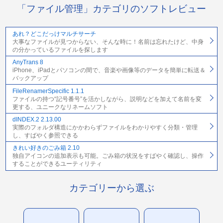
「ファイル管理」カテゴリのソフトレビュー
あれ？どこだっけマルチサーチ
大事なファイルが見つからない、そんな時に！名前は忘れたけど、中身
の分かっているファイルを探します
AnyTrans 8
iPhone、iPadとパソコンの間で、音楽や画像等のデータを簡単に転送＆
バックアップ
FileRenamerSpecific 1.1.1
ファイルの持つ“記号番号”を活かしながら、説明などを加えて名前を変
更する、ユニークなリネームソフト
dINDEX.2 2.13.00
実際のフォルダ構造にかかわらずファイルをわかりやすく分類・管理
し、すばやく参照できる
きれい好きのごみ箱 2.10
独自アイコンの追加表示も可能。ごみ箱の状況をすばやく確認し、操作
することができるユーティリティ
カテゴリーから選ぶ