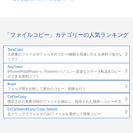
「ファイルコピー」カテゴリーの人気ランキング
TeraCopy
大容量のファイルやフォルダのコピー/移動を高速に行える便利で強力な
ソフト
AnyTrans
iPhone/iPad/iPodから iTunesやパソコンへ音楽などデータ転送&コピー
ができる便利ソフト
fkopii
フォルダ間を比較して差分のコピー、削除を行う
CsFileCopy
指定された更新日時のファイルを抽出し、指定された場所へコピーする
EzCpSelect(Easy Copy Select)
右クリックでフォルダのみ/ファイルを選択して簡単コピー