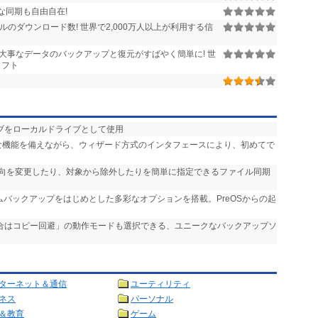
な同期も自由自在!
のダウンロード数! 世界で2,000万人以上が利用する信
大事なデータのバックアップと復元がすばやく簡単に! 世
ソフト
eドライブをローカルドライブとして使用
度な機能を備えながら、ウィザード方式のインタフェースにより、初めてで
方向を変更したり、対象から除外したりを簡単に指定できるファイル同期
テムバックアップをはじめとした多彩なオプションを搭載。PreOSからの起
場合はコピー回避」の動作モードも選択できる、ユニークなバックアップソ
ターネット＆通信
ユーティリティ
ネス
パーソナル
＆教育
ゲーム