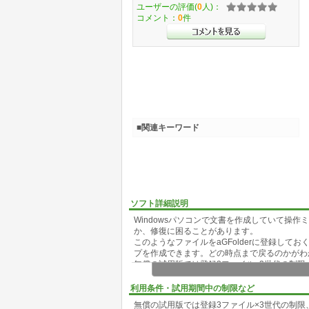
ユーザーの評価(
0
人)：
コメント：
0
件
■関連キーワード
ソフト詳細説明
Windowsパソコンで文書を作成していて操
か、修復に困ることがあります。
このようなファイルをaGFolderに登録して
プを作成できます。どの時点まで戻るのかがわ
無償の試用版では登録3ファイル×3世代の制限
利用条件・試用期間中の制限など
無償の試用版では登録3ファイル×3世代の制