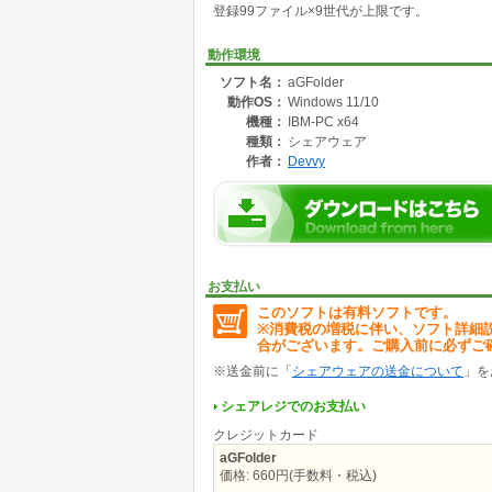
登録99ファイル×9世代が上限です。
動作環境
ソフト名：
aGFolder
動作OS：
Windows 11/10
機種：
IBM-PC x64
種類：
シェアウェア
作者：
Devvy
お支払い
このソフトは有料ソフトです。
※消費税の増税に伴い、ソフト詳細
合がございます。ご購入前に必ずご
※送金前に「
シェアウェアの送金について
」を
シェアレジでのお支払い
クレジットカード
aGFolder
価格: 660円(手数料・税込)