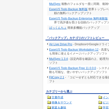
MulSync
複数のフォルダを一度に同期、複雑
EaseUS Todo Backup 無料版
世界トップレベル
頼の無料バックアップソフト
EaseUS Todo Backup Enterprise 無料体験版
界で高評価を受ける信頼のバックアップ
ばっくんちょ
簡単多機能バックアップ
「バックアップ」カテゴリのソフトレビュー
Air Live Drive Pro
- DropboxやGoogl
EaseUS Todo Backup Workstation 12
- 高
も簡単に使えるイメージバックアップソフト
MulSync 1.3.4
- 設定内容を確認の上、処理
ソフト
EaseUS Todo Backup Free 11.0.0.0
- シス
動も可能な、使いやすいバックアップソフト
FitCopy 2.1
- 「コピーせずとも対応できる
フト
カテゴリーから選ぶ
文書作成
イン
画像＆サウンド
ビジ
家庭＆趣味
学習