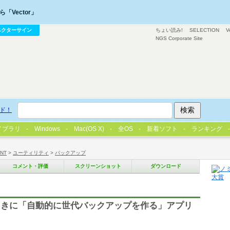
「Vector」
ベクターサイン
ちょい読み!
SELECTION
V
NGS Corporate Site
ド！
イブラリ
Windows
Mac(OS X)
全OS
新着ソフト
ランキング
/NT
>
ユーティリティ
>
バックアップ
コメント・評価
スクリーンショット
ダウンロード
ときに「自動的に世代バックアップを作る」アプリ