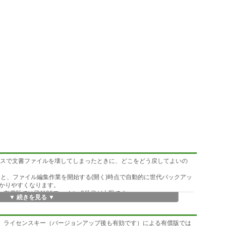
作ミスで文書ファイルを壊してしまったときに、どこをどう戻してよいの
おくと、ファイル編集作業を開始する(開く)時点で自動的に世代バックアッ
かりやすくなります。
、有償版では登録99ファイル×9世代が上限です。
▼ 続きを見る ▼
限、ライセンスキー（バージョンアップ後も有効です）による有償版では