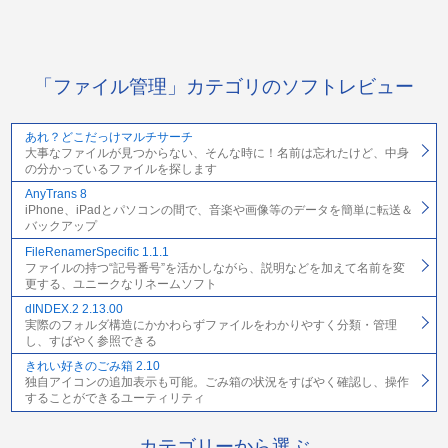
「ファイル管理」カテゴリのソフトレビュー
あれ？どこだっけマルチサーチ
大事なファイルが見つからない、そんな時に！名前は忘れたけど、中身
の分かっているファイルを探します
AnyTrans 8
iPhone、iPadとパソコンの間で、音楽や画像等のデータを簡単に転送＆
バックアップ
FileRenamerSpecific 1.1.1
ファイルの持つ“記号番号”を活かしながら、説明などを加えて名前を変
更する、ユニークなリネームソフト
dINDEX.2 2.13.00
実際のフォルダ構造にかかわらずファイルをわかりやすく分類・管理
し、すばやく参照できる
きれい好きのごみ箱 2.10
独自アイコンの追加表示も可能。ごみ箱の状況をすばやく確認し、操作
することができるユーティリティ
カテゴリーから選ぶ