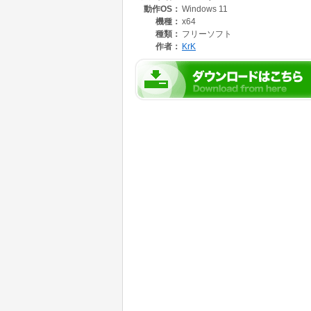
動作OS：
Windows 11
機種：
x64
種類：
フリーソフト
作者：
KrK