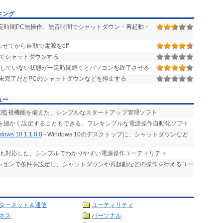
キング
定時間PC無操作、無音時間でシャットダウン・再起動・
せてから自動で電源をoff
してシャットダウンする
していない状態が一定時間続くとパソコンを終了させる
未完了だとPCのシャットダウンなどを抑止する
ュー
追加監視機能を備えた、シンプルなスタートアップ管理ソフト
ルを細かく設定することもできる、フレキシブルな電源操作自動化ソフト
 10 1.1.0.0
- Windows 10のデスクトップに、シャットダウンなど
にも対応した、シンプルでわかりやすい電源操作ユーティリティ
プションで条件を設定し、シャットダウンや再起動などの操作を行えるユー
ターネット＆通信
ユーティリティ
ネス
パーソナル