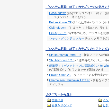
「システム起動・終了」カテゴリーの人気ラン
GoShutdown
指定プロセスの休止・終了、指
スタンバイ・休止を行う
Before Power Off
様々な仕事をパソコンにやら
CkShutdown
「しまった!」を防いで、安心
EeCo(いーこ)
省エネのため、パソコンを使用
シャットダウンチェッカー
チェックリストが
「システム起動・終了」カテゴリのソフトレビ
SterJo Startup Patrol 1.5
- 新規アイテムの
ShutMeDown 1.2.0
- 1週間分のスケジュー
簡単楽々！デスクトップに電源ボタン for Windows
の“電源ボタン”をワンタッチで追加できる
PowerDialog 2.0
- タイマーによる予約実行
Chameleon Shutdown 1.2.2.40
- 多彩なオ
ティリティ
カテゴリーから選ぶ
文書作成
イン
画像＆サウンド
ビジ