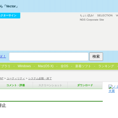
「Vector」
ベクターサイン
ちょい読み!
SELECTION
V
NGS Corporate Site
ド！
イブラリ
Windows
Mac(OS X)
全OS
新着ソフト
ランキング
/NT
>
ユーティリティ
>
システム起動・終了
コメント・評価
スクリーンショット
ダウンロード
抑止