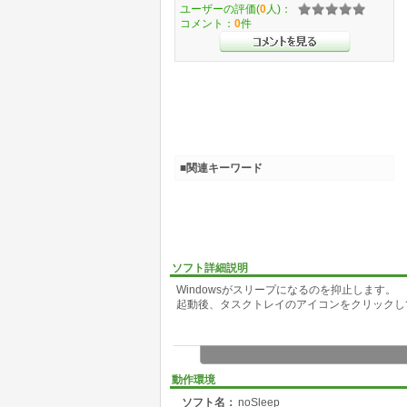
ユーザーの評価(
0
人)：
コメント：
0
件
■関連キーワード
ソフト詳細説明
Windowsがスリープになるのを抑止します。
起動後、タスクトレイのアイコンをクリックしてO
動作環境
ソフト名：
noSleep