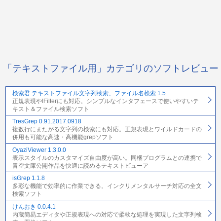
「テキストファイル用」カテゴリのソフトレビュー
検索君 テキストファイル文字列検索、ファイル名検索 1.5
正規表現やIFilterにも対応。シンプルなインタフェースで使いやすいテ
キスト＆ファイル検索ソフト
TresGrep 0.91.2017.0918
複数行にまたがる文字列の検索にも対応。正規表現とワイルドカードの
併用も可能な高速・高機能grepソフト
OyaziViewer 1.3.0.0
表示スタイルのカスタマイズ自由度が高い。同梱プログラムとの連携で
青空文庫公開作品を快適に読めるテキストビューア
isGrep 1.1.8
多彩な機能で効率的に作業できる。インクリメンタルサーチ対応の全文
検索ソフト
けんおき 0.0.4.1
内蔵簡易エディタや正規表現への対応で柔軟な処理を実現した文字列検