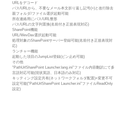
URLをデコード
パス/URLから、不要なメール本文折り返し記号(>)と改行除去
親フォルダ/ファイル選択起動可能
所在連絡用にパス/URL整形
パス/URLの文字列置換(名前付き正規表現対応)
SharePoint機能
URL/WevDav選択起動可能
処理対象のSharePointサーバー登録可能(名前付き正規表現対
応)
ランチャー機能
起動した項目のJumpList登録(ピン止め可能)
その他
"PathUrlSharePoint Launcher.lang.ini"ファイル内容翻訳にて多
言語対応可能(現状英語、日本語のみ対応)
キッティング設定共有(ネットワークフォルダ配置)+変更不可
設定可能("PathUrlSharePoint Launcher.ini"ファイルReadOnly
設定)