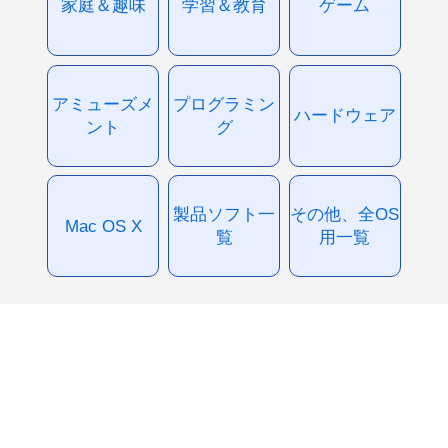
家庭＆趣味
学習＆教育
ゲーム
アミューズメ
プログラミン
ハードウェア
ント
グ
製品ソフト一
その他、全OS
Mac OS X
覧
用一覧