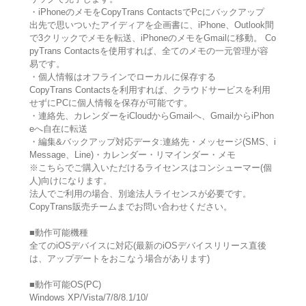
・iPhoneのメモをCopyTrans ContactsでPcにバックアップ
出先で思いついたアイディアを企画書に、iPhone、Outlook間
で3クリックでメモを転送、iPhoneのメモをGmailに移動。 Co
pyTrans Contactsを使用すれば、全てのメモの一元管理が容
易です。
・個人情報はオフラインでローカルに保存する
CopyTrans Contactsを利用すれば、クラウドサービスを利用
せずにPCに個人情報を保存が可能です。
・連絡先、カレンダーをiCloudからGmailへ、GmailからiPhon
eへ自在に転送
・編集&バックアップ対応データ:連絡先・メッセージ(SMS、i
Message、Line)・カレンダー・リマインダー・メモ
※こちらでご購入いただけるライセンスはコンシューマー(個
人)向けになります。
法人でご利用の場合、別途法人ライセンスが必要です。
CopyTrans販売チームまでお問い合わせください。
■動作可能機種
全てのiOSデバイスに対応(最新のiOSデバイスリリース直後
は、アップデートをおこなう場合があります)
■動作可能OS(PC)
Windows XP/Vista/7/8/8.1/10/