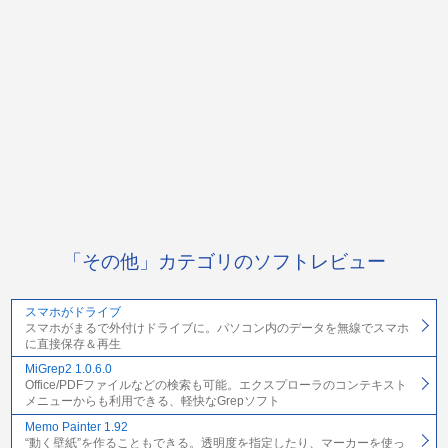
「その他」カテゴリのソフトレビュー
スマホがドライブ
スマホがまるで外付けドライブに。パソコン内のデータを無線でスマホ
に直接保存＆再生
MiGrep2 1.0.6.0
Office/PDFファイルなどの検索も可能。エクスプローラのコンテキスト
メニューからも利用できる、軽快なGrepソフト
Memo Painter 1.92
“動く壁紙”を作ることもできる。透明度を指定したり、マーカーを使っ