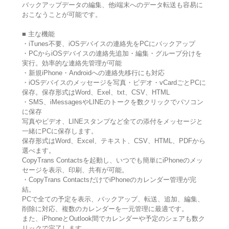
バックアップデータの編集、他i端末へのデータ転送も容易に
おこなうことが可能です。
■ 主な機能
・iTunes不要、iOSデバイスの連絡先をPCにバックアップ
・PCからiOSデバイスの連絡先追加・編集・グループ分けを
実行。効率的な連絡先管理が可能
・新規iPhone・Androidへの連絡先移行にも対応
・iOSデバイスのメッセージを写真・ビデオ・vCardごとPCに
保存。保存形式はWord、Exel、txt、CSV、HTML
・SMS、iMessagesやLINEのトークを数クリックでパソコン
に保存
写真やビデオ、LINEスタンプなど全ての添付をメッセージと
一緒にPCに保存します。
保存形式はWord、Excel、テキスト、CSV、HTML、PDFから
選べます。
CopyTrans Contactsを起動し、いつでも簡単にiPhoneのメッ
セージを表示、印刷、共有が可能。
・CopyTrans ContactsだけでiPhoneのカレンダー管理が完
結。
PCで全ての予定を表示、バックアップ、転送、追加、編集、
削除に対応、複数のカレンダーを一元管理に最適です。
また、iPhoneとOutlook間でカレンダーや予定のシェアも数ク
リックで完了します。