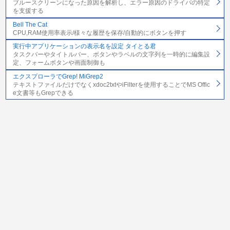
ブルースクリーンになった原因を解析し、エラー原因のドライバの特定
を支援する
Bell The Cat
CPU,RAM使用率表示/様々な履歴を保存/自動的にボタンを押す
実行中アプリケーションの表示名を設定 タイとる君
タスクバーやタイトルバー、ボタンやラベルの文字列を一時的に編集設
定、フォームボタンや画面制御も
エクスプローラでGrep! MiGrep2
テキストファイルだけでなくxdoc2txtやiFilterを使用することでMS Offic
e文書等もGrepできる