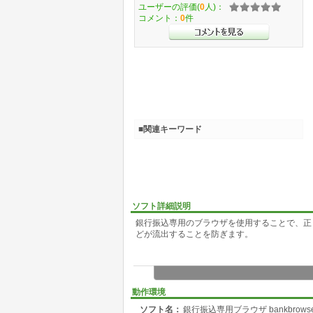
ユーザーの評価(
0
人)：
コメント：
0
件
■関連キーワード
ソフト詳細説明
銀行振込専用のブラウザを使用することで、正
どが流出することを防ぎます。
動作環境
ソフト名：
銀行振込専用ブラウザ bankbrowse