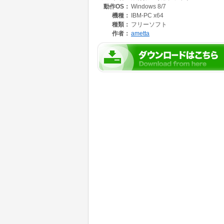
動作OS：
Windows 8/7
機種：
IBM-PC x64
種類：
フリーソフト
作者：
ametta