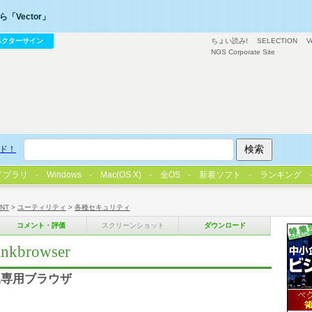
「Vector」
ベクターサイン
ちょい読み!
SELECTION
V
NGS Corporate Site
ド！
イブラリ
Windows
Mac(OS X)
全OS
新着ソフト
ランキング
/NT
>
ユーティリティ
>
各種セキュリティ
コメント・評価
スクリーンショット
ダウンロード
browser
込専用ブラウザ