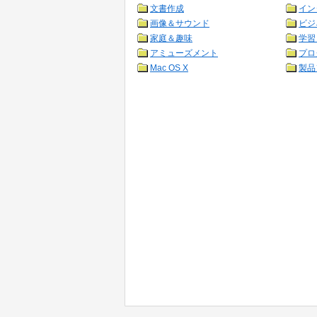
文書作成
イン
画像＆サウンド
ビジ
家庭＆趣味
学習
アミューズメント
プロ
Mac OS X
製品