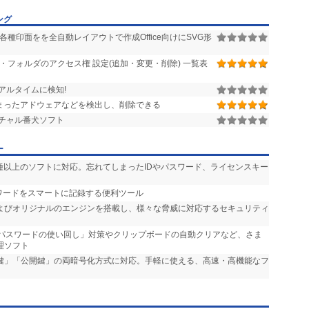
ング
種印面をを全自動レイアウトで作成Office向けにSVG形
イル・フォルダのアクセス権 設定(追加・変更・削除) 一覧表
アルタイムに検知!
まったアドウェアなどを検出し、削除できる
チャル番犬ソフト
ー
500種以上のソフトに対応。忘れてしまったIDやパスワード、ライセンスキー
スワードをスマートに記録する便利ツール
enderおよびオリジナルのエンジンを搭載し、様々な脅威に対応するセキュリティ
「パスワードの使い回し」対策やクリップボードの自動クリアなど、さま
理ソフト
通鍵」「公開鍵」の両暗号化方式に対応。手軽に使える、高速・高機能なフ