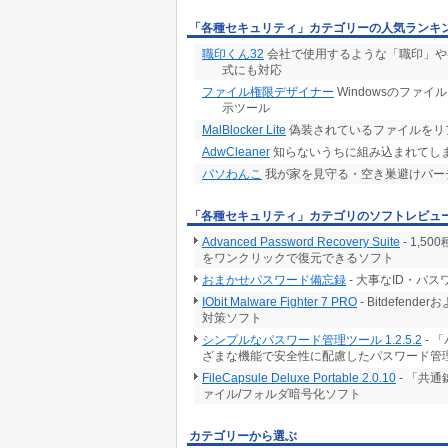
「各種セキュリティ」カテゴリーの人気ランキ
職印くん32
会社で使用するような「職印」や各
式にも対応
ファイル権限デザイナー
Windowsのファ
示ツール
MalBlocker Lite
偽装されているファイルをリ
AdwCleaner
知らないうちに組み込まれてし
パソわんこ
我が家を見守る・空き巣避けバー
「各種セキュリティ」カテゴリのソフトレビュ
Advanced Password Recovery Suite
- 1,
をワンクリックで復元できるソフト
おまかせパスワード備忘録
- 大事なID・パ
IObit Malware Fighter 7 PRO
- Bitdef
対策ソフト
シンプルなパスワード管理ツール 1.2.5.2
- 
ざまな機能で安全性に配慮したパスワード管
FileCapsule Deluxe Portable 2.0.10
- 「共
ァイル/フォルダ暗号化ソフト
カテゴリーから選ぶ