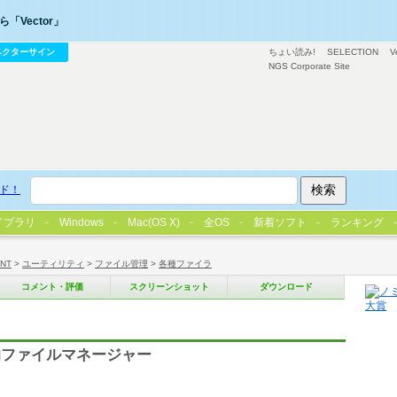
「Vector」
ベクターサイン
ちょい読み!
SELECTION
V
NGS Corporate Site
ド！
イブラリ
Windows
Mac(OS X)
全OS
新着ソフト
ランキング
/NT
>
ユーティリティ
>
ファイル管理
>
各種ファイラ
コメント・評価
スクリーンショット
ダウンロード
的ファイルマネージャー