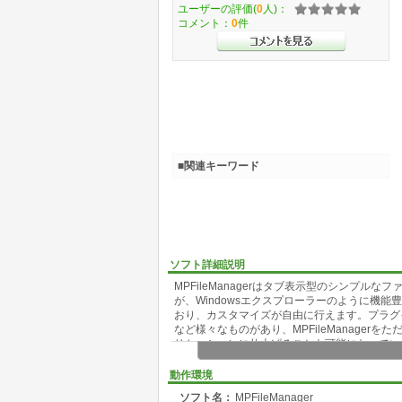
ユーザーの評価(
0
人)：
コメント：
0
件
■関連キーワード
ソフト詳細説明
MPFileManagerはタブ表示型のシンプ
が、Windowsエクスプローラーのように機
おり、カスタマイズが自由に行えます。プラグ
など様々なものがあり、MPFileManage
リケーションに仕上げることも可能になってい
プラグインの作成に興味のない方でも、MPFil
ージャーとなっていますので是非利用してみて
動作環境
ソフト名：
MPFileManager
【特徴】