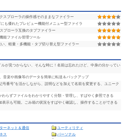
属のエクスプローラの操作感そのままなファイラー
グにも優れたプレビュー機能付メニュー型ファイラ
スプローラ互換のタブファイラー
多機能ファイル管理ツール
が速い、軽量・多機能・タブ切り替え型ファイラー
ァイルが見つからない、そんな時に！名前は忘れたけど、中身の分かってい
ンの間で、音楽や画像等のデータを簡単に転送＆バックアップ
“記号番号”を活かしながら、説明などを加えて名前を変更する、ユニーク
かかわらずファイルをわかりやすく分類・管理し、すばやく参照できる
追加表示も可能。ごみ箱の状況をすばやく確認し、操作することができる
ターネット＆通信
ユーティリティ
ネス
パーソナル