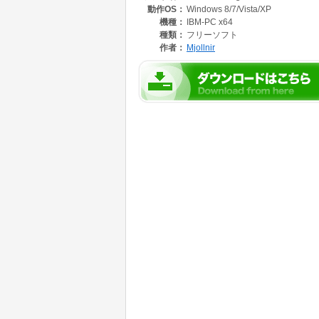
動作OS：
Windows 8/7/Vista/XP
タブ表示型のファイルマネージャーです。ファ
機種：
IBM-PC x64
をいくつ開いてもウインドウが画面に散らばる
種類：
フリーソフト
き、クリックひとつで手前に表示できますので
作者：
Mjollnir
GUIにWPFを使用していますので、オペレー
ます。
アプリケーション本体はシンプルなファイルマ
分にとって使いやすいファイルマネージャーに
標準添付のプラグインにはファイル操作と連携
ィタなどがあり、使い勝手のいいファイルマネ
プラグインのサンプルソースも付属しています
開発したプラグインはリボンインターフェイス
ファイル名の自動変換や検索・削除などわざわざ大袈
ubyのスクリプトでファイル操作を行わせること
ます。