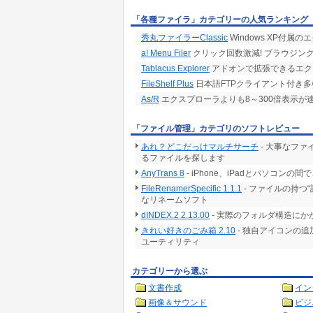
「各種ファイラ」カテゴリーの人気ランキング
秀丸ファイラーClassic
Windows XP付
a! Menu Filer
クリック回数激減! ブラウジン
Tablacus Explorer
アドオンで拡張できるエク
FileShelf Plus
日本語FTPクライアント付き
As/R
エクスプローラよりも8～300倍表示
「ファイル管理」カテゴリのソフトレビュー
あれ？どこだっけマルチサーチ
- 大事なフ
るファイルを探します
AnyTrans 8
- iPhone、iPadとパソコ
FileRenamerSpecific 1.1.1
- ファイルの持つ
なリネームソフト
dINDEX.2 2.13.00
- 実際のフォルダ構造に
きれい好きのごみ箱 2.10
- 独自アイコンの
ユーティリティ
カテゴリーから選ぶ
文書作成
イン
画像＆サウンド
ビジ