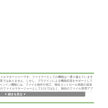
ルなファイルマネージャーです。ファイラーとしての機能は一通り備えています
能豊富ではありません。しかし、プラグインによる機能拡張をサポートして
インイン機能には、ファイル操作や加工、独自コントロール画面の追加
rをただのファイルマネージャーとしてだけではなく、独自のファイル管理アプ
ます。
▼ 続きを見る ▼
eManager本体と標準添付のプラグインだけで便利に使えるファイルマネ
ください。