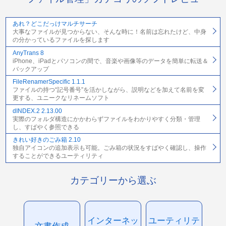
あれ？どこだっけマルチサーチ
大事なファイルが見つからない、そんな時に！名前は忘れたけど、中身
の分かっているファイルを探します
AnyTrans 8
iPhone、iPadとパソコンの間で、音楽や画像等のデータを簡単に転送＆
バックアップ
FileRenamerSpecific 1.1.1
ファイルの持つ“記号番号”を活かしながら、説明などを加えて名前を変
更する、ユニークなリネームソフト
dINDEX.2 2.13.00
実際のフォルダ構造にかかわらずファイルをわかりやすく分類・管理
し、すばやく参照できる
きれい好きのごみ箱 2.10
独自アイコンの追加表示も可能。ごみ箱の状況をすばやく確認し、操作
することができるユーティリティ
カテゴリーから選ぶ
インターネッ
ユーティリテ