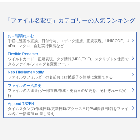
「ファイル名変更」カテゴリーの人気ランキング
お～瑠璃ね～む
手軽に連番や置換、日付付与、エディタ連携、正規表現、UNICODE、U
nDo、マクロ、自動実行機能など
Flexible Renamer
ワイルドカード・正規表現、タグ情報(MP3,EXIF)、スクリプトを使用で
きるファイル/フォルダ名変更ツール
Neo FileNameModify
ファイルやフォルダーの名前および拡張子を簡単に変更できる
ファイル名一括変更
ファイル名の連番化/一部置換/作成・更新日の変更を、それぞれ一括実
行
Append TS2FN
タイムスタンプ(作成日時/更新日時/アクセス日時/Exif撮影日時)をファイ
ル名に一括追加 or 差し替え