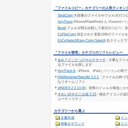
「ファイルコピー」カテゴリーの人気ランキン
TeraCopy
大容量のファイルやフォルダのコピ
AnyTrans
iPhone/iPad/iPodから i
fkopii
フォルダ間を比較して差分のコピー、
CsFileCopy
指定された更新日時のファイルを
EzCpSelect(Easy Copy Select)
右クリックで
「ファイル管理」カテゴリのソフトレビュー
あれ？どこだっけマルチサーチ
- 大事なフ
るファイルを探します
AnyTrans 8
- iPhone、iPadとパソコ
FileRenamerSpecific 1.1.1
- ファイルの持つ
なリネームソフト
dINDEX.2 2.13.00
- 実際のフォルダ構造に
きれい好きのごみ箱 2.10
- 独自アイコンの
ユーティリティ
カテゴリーから選ぶ
文書作成
イン
画像＆サウンド
ビジ