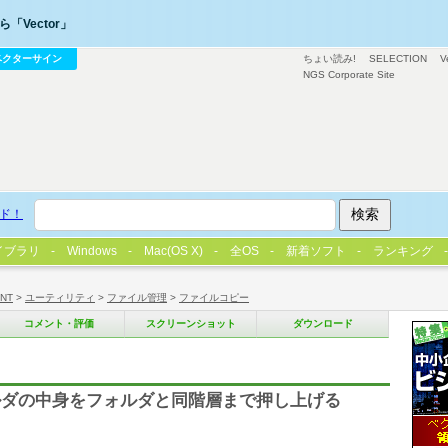
「Vector」
ベクターサイン
ちょい読み!
SELECTION
V
NGS Corporate Site
ド！
イブラリ
Windows
Mac(OS X)
全OS
新着ソフト
ランキング
/NT
>
ユーティリティ
>
ファイル管理
>
ファイルコピー
コメント・評価
スクリーンショット
ダウンロード
ルダの中身をフォルダと同階層まで押し上げる