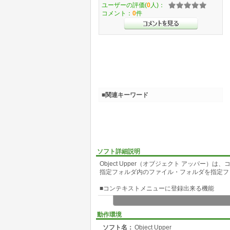
ユーザーの評価(
0
人)：
コメント：
0
件
■関連キーワード
ソフト詳細説明
Object Upper（オブジェクト アッパー）
指定フォルダ内のファイル・フォルダを指定フ
■コンテキストメニューに登録出来る機能
Object Upper
Object Upper (すべてコピー)
動作環境
Object Upper (すべて移動)
ソフト名：
Object Upper
Object Upper (ファイルのみコピー)