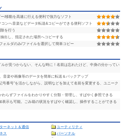
グ
ー/移動を高速に行える便利で強力なソフト
Tunesやパソコンへ音楽などデータ転送&コピーができる便利ソフト
削除を行う
抽出し、指定された場所へコピーする
フォルダのみ/ファイルを選択して簡単コピー
ァイルが見つからない、そんな時に！名前は忘れたけど、中身の分かってい
ンの間で、音楽や画像等のデータを簡単に転送＆バックアップ
“記号番号”を活かしながら、説明などを加えて名前を変更する、ユニーク
かかわらずファイルをわかりやすく分類・管理し、すばやく参照できる
追加表示も可能。ごみ箱の状況をすばやく確認し、操作することができる
ターネット＆通信
ユーティリティ
ネス
パーソナル