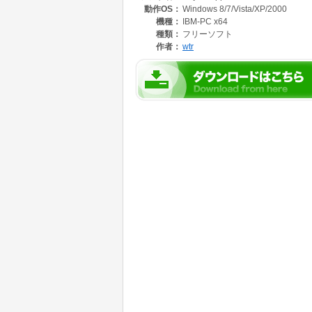
動作OS：
Windows 8/7/Vista/XP/2000
Object Upper (ファイルのみ移動)
Object Upper (フォルダのみコピー)
機種：
IBM-PC x64
Object Upper (フォルダのみ移動)
種類：
フリーソフト
作者：
wtr
※ 先頭の機能のみウインドウが起動され、そ
■主な特徴
・コンテキストメニューに登録することにより
右クリックから即座にウインドウ起動 or 即
・レジストリに変更を加えたくない人は、
コンテキストメニューに登録しなくても使用
その場合は、アプリケーションアイコンやシ
直接、フォルダをD&Dすることで、ウインド
・7種類の機能、それぞれにコンテキストメニ
・対象をファイル・フォルダ・すべてから選択
・フィルタ機能による対象の絞り込みが可能（
・処理モードをコピー・移動から選択可能
・確認・完了メッセージの表示・非表示が選択
・32bit/64bit両対応
動作には、Microsoft .NET Framework 2.0
※ Windows Vista/7/8 には標準イン
※ .NET Framework 4/4.5 のみの環境でも