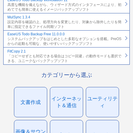
EaseUS Todo Backup Workstation 12
高度な機能を備えながら、ウィザード方式のインタフェースにより、初
めてでも簡単に使えるイメージバックアップソフト
MulSync 1.3.4
設定内容を確認の上、処理方向を変更したり、対象から除外したりを簡
単に指定できるファイル同期ソフト
EaseUS Todo Backup Free 11.0.0.0
システムバックアップをはじめとした多彩なオプションを搭載。PreOS
からの起動も可能な、使いやすいバックアップソフト
FitCopy 2.1
「コピーせずとも対応できる場合はコピー回避」の動作モードも選択で
きる、ユニークなバックアップソフト
カテゴリーから選ぶ
インターネッ
ユーティリテ
文書作成
ト＆通信
ィ
画像＆サウン