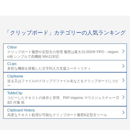
「クリップボード」カテゴリーの人気ランキング
Clibor
クリップボード履歴や定型文の管理 履歴は最大10,000件 FIFO・migem
o他 シンプルで高機能 Win11対応
CLips
多彩な機能を搭載した文字列入力支援ユーティリティ
ClipName
送る又はファイルのドロップでファイル名などをクリップボードにコピ
ー
ToMoClip
コピーしたテキストの保存と管理、PAP migemo マウスジェスチャー D
&D 付箋 他
Clipboard History
高度なテキスト処理が可能なクリップボード履歴&定型文ツール