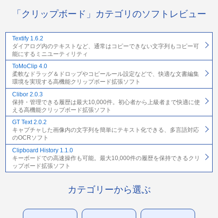
「クリップボード」カテゴリのソフトレビュー
Textify 1.6.2
ダイアログ内のテキストなど、通常はコピーできない文字列もコピー可
能にするミニユーティリティ
ToMoClip 4.0
柔軟なドラッグ＆ドロップやコピールール設定などで、快適な文書編集
環境を実現する高機能クリップボード拡張ソフト
Clibor 2.0.3
保持・管理できる履歴は最大10,000件。初心者から上級者まで快適に使
える高機能クリップボード拡張ソフト
GT Text 2.0.2
キャプチャした画像内の文字列を簡単にテキスト化できる、多言語対応
のOCRソフト
Clipboard History 1.1.0
キーボードでの高速操作も可能。最大10,000件の履歴を保持できるクリ
ップボード拡張ソフト
カテゴリーから選ぶ