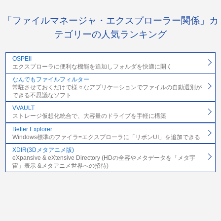
「ファイルマネージャ・エクスプローラー関係」カ
テゴリーの人気ランキング
OSPEII
エクスプローラに便利な機能を追加しフォルダを快適に開く
なんでもファイルフィルター
常駐させておくだけで様々なアプリケーションでファイルの自動選別が
できる不思議なソフト
VVAULT
ストレージ仮想化統合で、大容量のドライブを手軽に構築
Better Explorer
Windows標準のファイラ=エクスプローラに「リボンUI」を追加できる
XDIR(3Dメタアニメ版)
eXpansive & eXtensive Directory (HDの全容やメタデータを「メタ宇
宙」表示 &メタアニメ世界への招待)