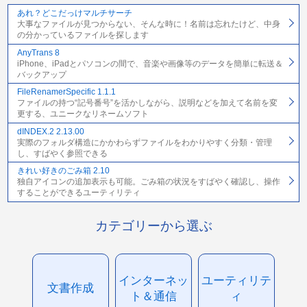
あれ？どこだっけマルチサーチ
大事なファイルが見つからない、そんな時に！名前は忘れたけど、中身
の分かっているファイルを探します
AnyTrans 8
iPhone、iPadとパソコンの間で、音楽や画像等のデータを簡単に転送＆
バックアップ
FileRenamerSpecific 1.1.1
ファイルの持つ“記号番号”を活かしながら、説明などを加えて名前を変
更する、ユニークなリネームソフト
dINDEX.2 2.13.00
実際のフォルダ構造にかかわらずファイルをわかりやすく分類・管理
し、すばやく参照できる
きれい好きのごみ箱 2.10
独自アイコンの追加表示も可能。ごみ箱の状況をすばやく確認し、操作
することができるユーティリティ
カテゴリーから選ぶ
インターネッ
ユーティリテ
文書作成
ト＆通信
ィ