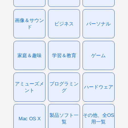
画像＆サウン
ビジネス
パーソナル
ド
家庭＆趣味
学習＆教育
ゲーム
アミューズメ
プログラミン
ハードウェア
ント
グ
製品ソフト一
その他、全OS
Mac OS X
覧
用一覧