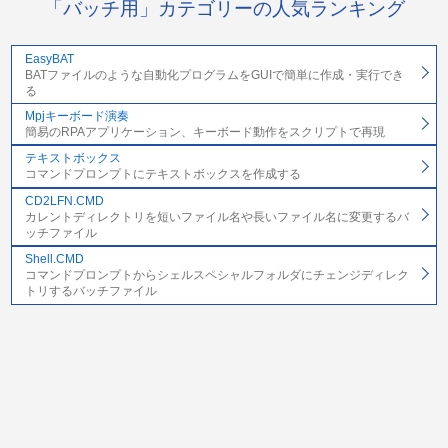
「バッチ用」カテゴリーの人気ランキング
EasyBAT
BATファイルのような自動化プログラムをGUIで簡単に作成・実行でき
る
Mpjキーボード演奏
簡易のRPAアプリケーション、キーボード動作をスクリプトで再現
テキストボックス
コマンドプロンプトにテキストボックスを作成する
CD2LFN.CMD
カレントディレクトリを短いファイル名や長いファイル名に変更するバ
ッチファイル
Shell.CMD
コマンドプロンプトからシェルスペシャルフォルダにチェンジディレク
トリするバッチファイル