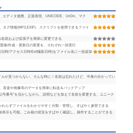
グ
エディタ連携、正規表現、UNICODE、UnDo、マク
タグ情報(MP3,EXIF)、スクリプトを使用できるファイ
の名前および拡張子を簡単に変更できる
部置換/作成・更新日の変更を、それぞれ一括実行
日時/アクセス日時/Exif撮影日時)をファイル名に一括追加
ァイルが見つからない、そんな時に！名前は忘れたけど、中身の分かってい
ンの間で、音楽や画像等のデータを簡単に転送＆バックアップ
“記号番号”を活かしながら、説明などを加えて名前を変更する、ユニーク
かかわらずファイルをわかりやすく分類・管理し、すばやく参照できる
追加表示も可能。ごみ箱の状況をすばやく確認し、操作することができる