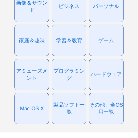
画像＆サウン
ビジネス
パーソナル
ド
家庭＆趣味
学習＆教育
ゲーム
アミューズメ
プログラミン
ハードウェア
ント
グ
製品ソフト一
その他、全OS
Mac OS X
覧
用一覧