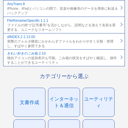
AnyTrans 8
iPhone、iPadとパソコンの間で、音楽や画像等のデータを簡単に転送＆
バックアップ
FileRenamerSpecific 1.1.1
ファイルの持つ“記号番号”を活かしながら、説明などを加えて名前を変
更する、ユニークなリネームソフト
dINDEX.2 2.13.00
実際のフォルダ構造にかかわらずファイルをわかりやすく分類・管理
し、すばやく参照できる
きれい好きのごみ箱 2.10
独自アイコンの追加表示も可能。ごみ箱の状況をすばやく確認し、操作
することができるユーティリティ
カテゴリーから選ぶ
インターネッ
ユーティリテ
文書作成
ト＆通信
ィ