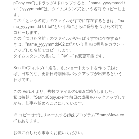
pCopy.exe"にドラッグ&ドロップすると、"name_yyyymmdd.t
xt" ("yyyymmdd"は、タイムスタンプ)という名前でコピーしま
す。
この「という名前」のファイルがすでに存在するときは、"na
me_yyyymmdd-01.txt"という風にさらに番号をつけた名前で
コピーします。
この「つけた名前」のファイルがやっぱりすでに存在すると
きは、"name_yyyymmdd-02.txt"という具合に番号をカウント
アップした名前でコピーします。
タイムスタンプの形式、"_"や"－"も変更可能です。
SendToフォルダ(「送る」)にショートカットを作っておけ
ば、日常的な、更新日時別簡易バックアップが出来るという
わけです。
この Ver1.4 より、複数ファイルのD&Dに対応しました。
私は毎朝、"StampCopy.exe"で前日の成果をバックアップして
から、仕事を始めることにしています。
※ コピーせずにリネームする姉妹プログラム"StampMove.ex
e"もあります。
お気に召したら末永くお使いください。