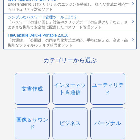
Bitdefenderおよびオリジナルのエンジンを搭載し、様々な脅威に対応す
るセキュリティ対策ソフト
シンプルなパスワード管理ツール 1.2.5.2
「パスワードの使い回し」対策やクリップボードの自動クリアなど、さ
まざまな機能で安全性に配慮したパスワード管理ソフト
FileCapsule Deluxe Portable 2.0.10
「共通鍵」「公開鍵」の両暗号化方式に対応。手軽に使える、高速・高
機能なファイル/フォルダ暗号化ソフト
カテゴリーから選ぶ
インターネッ
ユーティリテ
文書作成
ト＆通信
ィ
画像＆サウン
ビジネス
パーソナル
ド