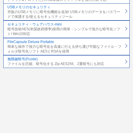
USBメモリのセキュリティ
市販のUSBメモリに暗号化機能を追加! USBメモリのデータをパスワー
ドで保護する/使えるセキュリティツール
セキュリティ・ウェアハウス-mini
暗号技術AES(米国政府標準)採用の簡単・シンプルで強力な暗号化ソフ
ト! Win10対応
FileCapsule Deluxe Portable
簡単な操作で強力な暗号化を高速に行える持ち運び可能なファイル・フ
ォルダ暗号化ソフト AESとRSAを採用
無限鍵暗号(Fcode)
ファイルを圧縮、暗号化する Zip AES256、2重暗号にも対応