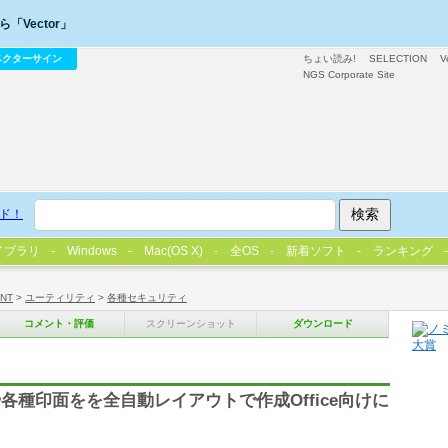
「Vector」
ベクターサイン
ちょい読み!
SELECTION
V
NGS Corporate Site
ド！
イブラリ
Windows
Mac(OS X)
全OS
新着ソフト
ランキング
/NT
>
ユーティリティ
>
各種セキュリティ
コメント・評価
スクリーンショット
ダウンロード
種印面をを全自動レイアウトで作成Office向けに