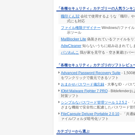
「各種セキュリティ」カテゴリーの人気ランキ
職印くん32
会社で使用するような「職印」や各
式にも対応
ファイル権限デザイナー
Windowsのファ
示ツール
MalBlocker Lite
偽装されているファイルをリ
AdwCleaner
知らないうちに組み込まれてし
パソわんこ
我が家を見守る・空き巣避けバー
「各種セキュリティ」カテゴリのソフトレビュ
Advanced Password Recovery Suite
- 1,
をワンクリックで復元できるソフト
おまかせパスワード備忘録
- 大事なID・パ
IObit Malware Fighter 7 PRO
- Bitdef
対策ソフト
シンプルなパスワード管理ツール 1.2.5.2
- 
ざまな機能で安全性に配慮したパスワード管
FileCapsule Deluxe Portable 2.0.10
- 「共
ァイル/フォルダ暗号化ソフト
カテゴリーから選ぶ