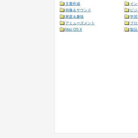
文書作成
イン
画像＆サウンド
ビジ
家庭＆趣味
学習
アミューズメント
プロ
Mac OS X
製品