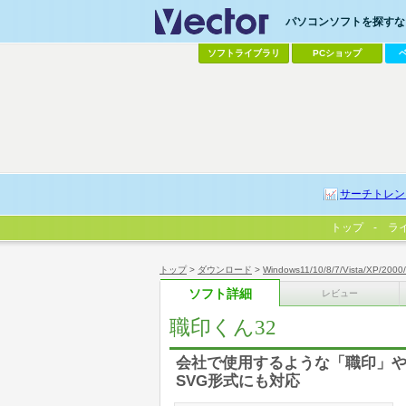
パソコンソフトを探すなら
ソフトライブラリ
PCショップ
サーチトレン
トップ
ラ
トップ
>
ダウンロード
>
Windows11/10/8/7/Vista/XP/2000
ソフト詳細
レビュー
職印くん32
会社で使用するような「職印」や各
SVG形式にも対応