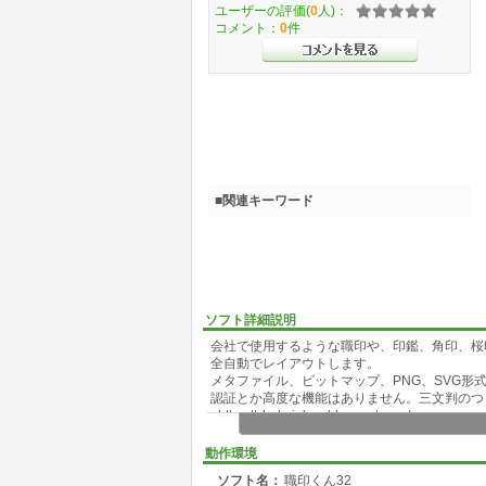
ユーザーの評価(
0
人)：
コメント：
0
件
■関連キーワード
ソフト詳細説明
会社で使用するような職印や、印鑑、角印、桜
全自動でレイアウトします。
メタファイル、ビットマップ、PNG、SVG
認証とか高度な機能はありません。三文判のつ
<https://shokuinkun.blogspot.com/>
動作環境
ソフト名：
職印くん32