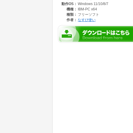
動作OS：
Windows 11/10/8/7
機種：
IBM-PC x64
種類：
フリーソフト
作者：
なすび使い