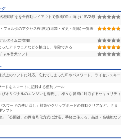
ング
種印面をを全自動レイアウトで作成Office向けにSVG形
イル・フォルダのアクセス権 設定(追加・変更・削除) 一覧表
アルタイムに検知!
まったアドウェアなどを検出し、削除できる
チャル番犬ソフト
ー
500種以上のソフトに対応。忘れてしまったIDやパスワード、ライセンスキー
スワードをスマートに記録する便利ツール
enderおよびオリジナルのエンジンを搭載し、様々な脅威に対応するセキュリティ
「パスワードの使い回し」対策やクリップボードの自動クリアなど、さま
理ソフト
通鍵」「公開鍵」の両暗号化方式に対応。手軽に使える、高速・高機能なフ