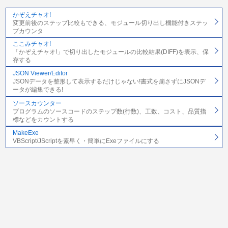
かぞえチャオ!
変更前後のステップ比較もできる、モジュール切り出し機能付きステッ
プカウンタ
ここみチャオ!
「かぞえチャオ!」で切り出したモジュールの比較結果(DIFF)を表示、保
存する
JSON Viewer/Editor
JSONデータを整形して表示するだけじゃない!書式を崩さずにJSONデ
ータが編集できる!
ソースカウンター
プログラムのソースコードのステップ数(行数)、工数、コスト、品質指
標などをカウントする
MakeExe
VBScript/JScriptを素早く・簡単にExeファイルにする