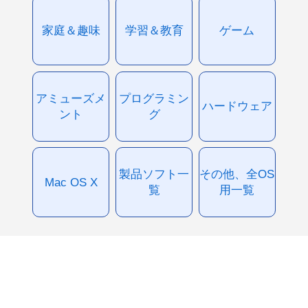
家庭＆趣味
学習＆教育
ゲーム
アミューズメ
プログラミン
ハードウェア
ント
グ
製品ソフト一
その他、全OS
Mac OS X
覧
用一覧