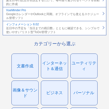
誕生日等の記念日を設定するだけで、毎年繰り返されるイベントを自動
的に作成
VueMinder Pro
GoogleカレンダーやOutlookと同期。オフラインでも使えるスケジュー
ル管理ソフト
インフォメーション 6.02
近日中の予定を「当日までの残日数」とともに確認できる、シンプルで
使いやすい“リスト型”ToDo管理ソフト
カテゴリーから選ぶ
インターネッ
ユーティリテ
文書作成
ト＆通信
ィ
画像＆サウン
ビジネス
パーソナル
ド