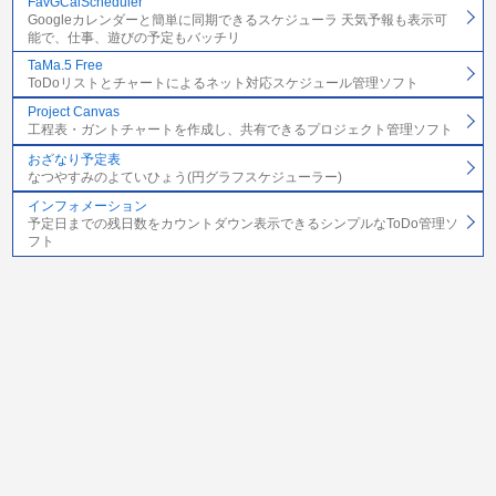
FavGCalScheduler
Googleカレンダーと簡単に同期できるスケジューラ 天気予報も表示可
能で、仕事、遊びの予定もバッチリ
TaMa.5 Free
ToDoリストとチャートによるネット対応スケジュール管理ソフト
Project Canvas
工程表・ガントチャートを作成し、共有できるプロジェクト管理ソフト
おざなり予定表
なつやすみのよていひょう(円グラフスケジューラー)
インフォメーション
予定日までの残日数をカウントダウン表示できるシンプルなToDo管理ソ
フト