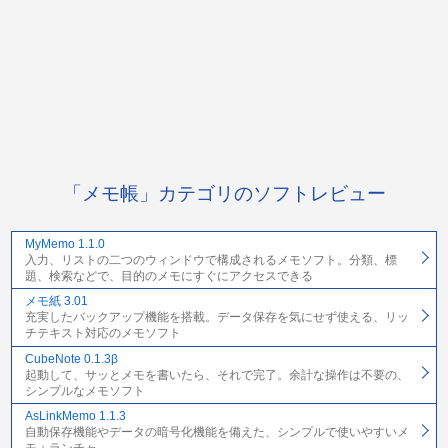
「メモ帳」カテゴリのソフトレビュー
MyMemo 1.1.0
入力、リストの二つのウィンドウで構成されるメモソフト。分類、標
題、検索などで、目的のメモにすぐにアクセスできる
メモ紙 3.01
充実したバックアップ機能を搭載。データ保存を気にせず使える、リッ
チテキスト対応のメモソフト
CubeNote 0.1.3β
起動して、サッとメモを書いたら、それで完了。余計な操作は不要の、
シンプルなメモソフト
AsLinkMemo 1.1.3
自動保存機能やデータの暗号化機能を備えた、シンプルで使いやすいメ