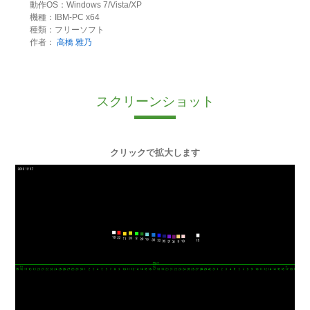
動作OS：Windows 7/Vista/XP
機種：IBM-PC x64
種類：フリーソフト
作者：
高橋 雅乃
スクリーンショット
クリックで拡大します