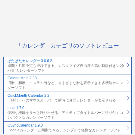
「カレンダ」カテゴリのソフトレビュー
ぱたぱたカレンダー 3.0.6.2
週間・月間予定も登録できる、カスタマイズ自由度の高い時計付き“パタ
パタ”カレンダーソフト
Calend Mate 2.30
旧暦、和暦、イスラム暦など、さまざまな暦を表示できる多機能カレン
ダーソフト
QuickMonth Calendar 2.2
「時計」へのマウスオーバーで瞬時に月間カレンダーが表示される
mcal 1.7.0
便利な機能をサッと呼び出せる、アクティブタイトルバーに張り付くコ
ンパクトなカレンダーソフト
GSyncCalendar 1.9.0
Googleカレンダーと同期できる、シンプルで軽快なカレンダーソフト