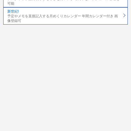
可能
新世紀!
予定やメモを直接記入する月めくりカレンダー 年間カレンダー付き 画
像登録可