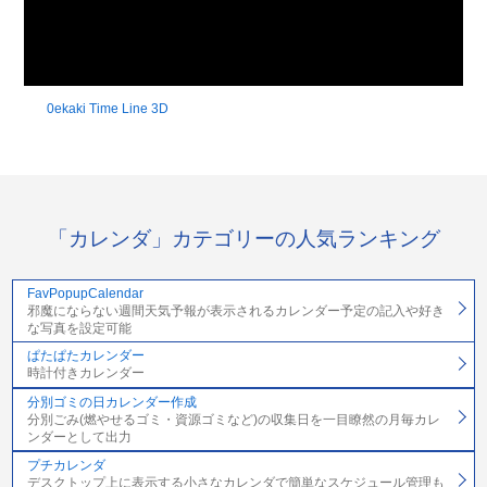
0ekaki Time Line 3D
「カレンダ」カテゴリーの人気ランキング
FavPopupCalendar
邪魔にならない週間天気予報が表示されるカレンダー予定の記入や好き
な写真を設定可能
ぱたぱたカレンダー
時計付きカレンダー
分別ゴミの日カレンダー作成
分別ごみ(燃やせるゴミ・資源ゴミなど)の収集日を一目瞭然の月毎カレ
ンダーとして出力
プチカレンダ
デスクトップ上に表示する小さなカレンダで簡単なスケジュール管理も