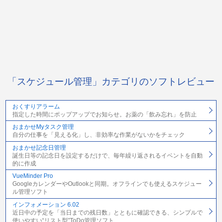
「スケジュール管理」カテゴリのソフトレビュー
おくすりアラーム
指定した時間にポップアップでお知らせ。お薬の「飲み忘れ」を防止
おまかせMyタスク管理
自分の仕事を「見える化」し、非効率な作業がないかをチェック
おまかせ記念日管理
誕生日等の記念日を設定するだけで、毎年繰り返されるイベントを自動
的に作成
VueMinder Pro
GoogleカレンダーやOutlookと同期。オフラインでも使えるスケジュー
ル管理ソフト
インフォメーション 6.02
近日中の予定を「当日までの残日数」とともに確認できる、シンプルで
使いやすい“リスト型”ToDo管理ソフト