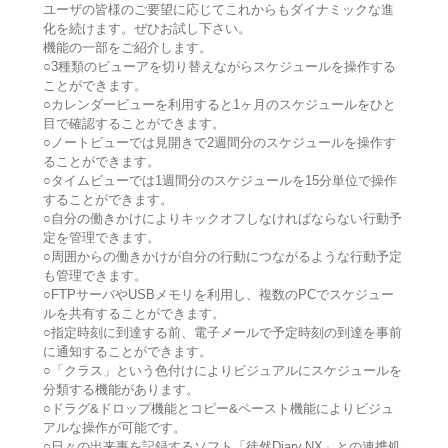
ユーザの皆様のご要望に応じてこれからもダイナミックな進
化を続けます。ぜひお試し下さい。
機能の一部をご紹介します。
○3種類のビューアを切り替えながらスケジュールを操作する
ことができます。
○カレンダービューを利用すると1ヶ月のスケジュールをひと
目で確認することができます。
○ノートビューでは見開きで2週間分のスケジュールを操作す
ることができます。
○タイムビューでは1週間分のスケジュールを15分単位で操作
することができます。
○自分の働きかけによりキックオフしなければならない行動予
定を管理できます。
○周囲からの働きかけが自分の行動につながるような行動予定
も管理できます。
○FTPサーバやUSBメモリを利用し、複数のPCでスケジュー
ルを共有することができます。
○指定時刻に到達する前、電子メールで予定時刻の到達を事前
に通知することができます。
○「クラス」という色付けによりビジュアルにスケジュールを
分類する機能があります。
○ドラグ&ドロップ機能とコピー&ペースト機能によりビジュ
アルな操作が可能です。
○日々の出来事を記録するソフト「徒然Diary.NX」との連携処