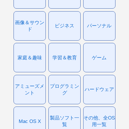
画像＆サウン
ビジネス
パーソナル
ド
家庭＆趣味
学習＆教育
ゲーム
アミューズメ
プログラミン
ハードウェア
ント
グ
製品ソフト一
その他、全OS
Mac OS X
覧
用一覧