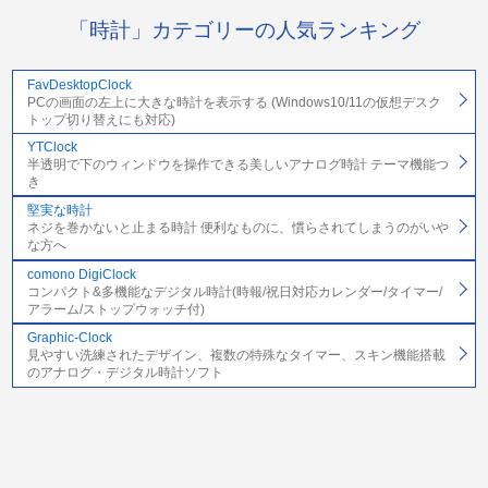
「時計」カテゴリーの人気ランキング
FavDesktopClock
PCの画面の左上に大きな時計を表示する (Windows10/11の仮想デスク
トップ切り替えにも対応)
YTClock
半透明で下のウィンドウを操作できる美しいアナログ時計 テーマ機能つ
き
堅実な時計
ネジを巻かないと止まる時計 便利なものに、慣らされてしまうのがいや
な方へ
comono DigiClock
コンパクト&多機能なデジタル時計(時報/祝日対応カレンダー/タイマー/
アラーム/ストップウォッチ付)
Graphic-Clock
見やすい洗練されたデザイン、複数の特殊なタイマー、スキン機能搭載
のアナログ・デジタル時計ソフト