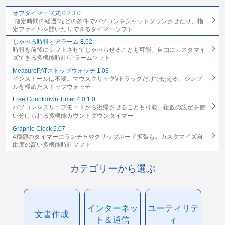
オフタイマー弐式 0.2.3.0
“指定時間の経過”などの条件でパソコンをシャットダウンさせたり、指
定ファイルを開いたりできるタイマーソフト
しゃべる時報とアラーム 8.62
時報を前後にシフトさせてしゃべらせることも可能。自由にカスタマイ
ズできる多機能時計/アラームソフト
MeasurePATストップウォッチ 1.03
インストールは不要。マウスクリック\/ドラッグだけで使える、シンプ
ルを極めたストップウォッチ
Free Countdown Timer 4.0.1.0
パソコンをスリープモードから復帰させることも可能。複数の設定を使
い分けられる多機能カウントダウンタイマー
Graphic-Clock 5.07
4種類のタイマーにランチャやクリップボード拡張も。カスタマイズ自
由度の高い多機能時計ソフト
カテゴリーから選ぶ
インターネッ
ユーティリテ
文書作成
ト＆通信
ィ