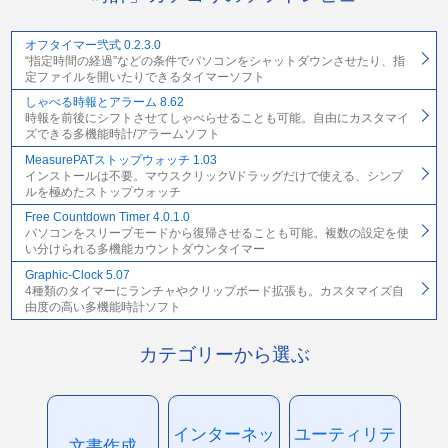
オフタイマー弐式 0.2.3.0
“指定時間の経過”などの条件でパソコンをシャットダウンさせたり、指
定ファイルを開いたりできるタイマーソフト
しゃべる時報とアラーム 8.62
時報を前後にシフトさせてしゃべらせることも可能。自由にカスタマイ
ズできる多機能時計/アラームソフト
MeasurePATストップウォッチ 1.03
インストールは不要。マウスクリック\/ドラッグだけで使える、シンプ
ルを極めたストップウォッチ
Free Countdown Timer 4.0.1.0
パソコンをスリープモードから復帰させることも可能。複数の設定を使
い分けられる多機能カウントダウンタイマー
Graphic-Clock 5.07
4種類のタイマーにランチャやクリップボード拡張も。カスタマイズ自
由度の高い多機能時計ソフト
カテゴリーから選ぶ
インターネッ
ユーティリテ
文書作成