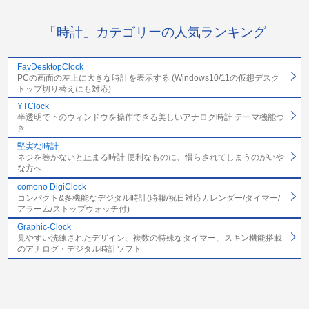
「時計」カテゴリーの人気ランキング
FavDesktopClock
PCの画面の左上に大きな時計を表示する (Windows10/11の仮想デスク
トップ切り替えにも対応)
YTClock
半透明で下のウィンドウを操作できる美しいアナログ時計 テーマ機能つ
き
堅実な時計
ネジを巻かないと止まる時計 便利なものに、慣らされてしまうのがいや
な方へ
comono DigiClock
コンパクト&多機能なデジタル時計(時報/祝日対応カレンダー/タイマー/
アラーム/ストップウォッチ付)
Graphic-Clock
見やすい洗練されたデザイン、複数の特殊なタイマー、スキン機能搭載
のアナログ・デジタル時計ソフト