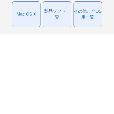
製品ソフト一
その他、全OS
Mac OS X
覧
用一覧