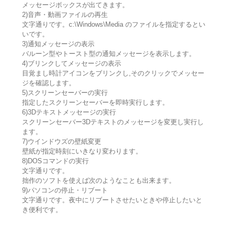
メッセージボックスが出てきます。
2)音声・動画ファイルの再生
文字通りです。c:\Windows\Media のファイルを指定するとい
いです。
3)通知メッセージの表示
バルーン型やトースト型の通知メッセージを表示します。
4)ブリンクしてメッセージの表示
目覚まし時計アイコンをブリンクし,そのクリックでメッセー
ジを確認します。
5)スクリーンセーバーの実行
指定したスクリーンセーバーを即時実行します。
6)3Dテキストメッセージの実行
スクリーンセーバー3Dテキストのメッセージを変更し実行し
ます。
7)ウインドウズの壁紙変更
壁紙が指定時刻にいきなり変わります。
8)DOSコマンドの実行
文字通りです。
拙作のソフトを使えば次のようなことも出来ます。
9)パソコンの停止・リブート
文字通りです。夜中にリブートさせたいときや停止したいと
き便利です。