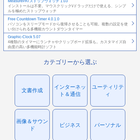
MeasurePATストップウォッチ 1.03
インストールは不要。マウスクリック\/ドラッグだけで使える、シンプ
ルを極めたストップウォッチ
Free Countdown Timer 4.0.1.0
パソコンをスリープモードから復帰させることも可能。複数の設定を使
い分けられる多機能カウントダウンタイマー
Graphic-Clock 5.07
4種類のタイマーにランチャやクリップボード拡張も。カスタマイズ自
由度の高い多機能時計ソフト
カテゴリーから選ぶ
インターネッ
ユーティリテ
文書作成
ト＆通信
ィ
画像＆サウン
ビジネス
パーソナル
ド