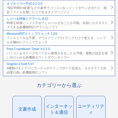
オフタイマー弐式 0.2.3.0
“指定時間の経過”などの条件でパソコンをシャットダウンさせたり、指
定ファイルを開いたりできるタイマーソフト
しゃべる時報とアラーム 8.62
時報を前後にシフトさせてしゃべらせることも可能。自由にカスタマイ
ズできる多機能時計/アラームソフト
MeasurePATストップウォッチ 1.03
インストールは不要。マウスクリック\/ドラッグだけで使える、シンプ
ルを極めたストップウォッチ
Free Countdown Timer 4.0.1.0
パソコンをスリープモードから復帰させることも可能。複数の設定を使
い分けられる多機能カウントダウンタイマー
Graphic-Clock 5.07
4種類のタイマーにランチャやクリップボード拡張も。カスタマイズ自
由度の高い多機能時計ソフト
カテゴリーから選ぶ
インターネッ
ユーティリテ
文書作成
ト＆通信
ィ