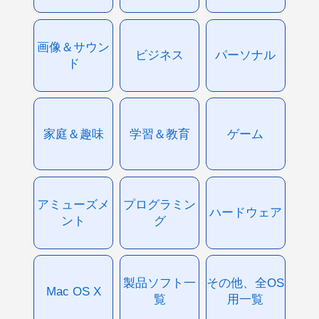
画像＆サウン
ビジネス
パーソナル
ド
家庭＆趣味
学習＆教育
ゲーム
アミューズメ
プログラミン
ハードウェア
ント
グ
製品ソフト一
その他、全OS
Mac OS X
覧
用一覧