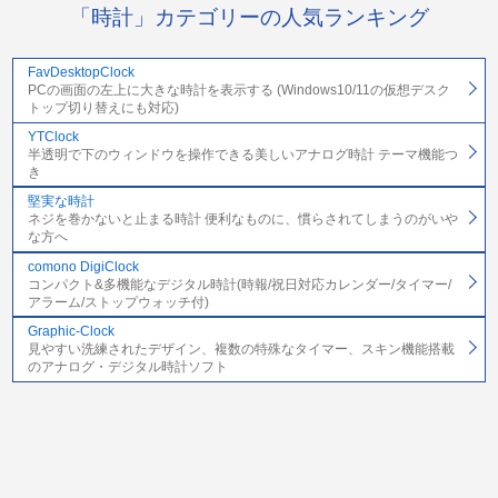
「時計」カテゴリーの人気ランキング
FavDesktopClock
PCの画面の左上に大きな時計を表示する (Windows10/11の仮想デスク
トップ切り替えにも対応)
YTClock
半透明で下のウィンドウを操作できる美しいアナログ時計 テーマ機能つ
き
堅実な時計
ネジを巻かないと止まる時計 便利なものに、慣らされてしまうのがいや
な方へ
comono DigiClock
コンパクト&多機能なデジタル時計(時報/祝日対応カレンダー/タイマー/
アラーム/ストップウォッチ付)
Graphic-Clock
見やすい洗練されたデザイン、複数の特殊なタイマー、スキン機能搭載
のアナログ・デジタル時計ソフト