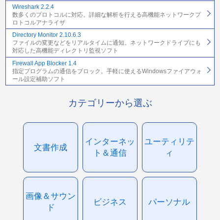
Wireshark 2.2.4
数多くのプロトコルに対応。詳細な解析を行える高機能ネットワークプ
ロトコルアナライザ
Directory Monitor 2.10.6.3
ファイルの変更などをリアルタイムに通知。ネットワークドライブにも
対応した高機能ディレクトリ監視ソフト
Firewall App Blocker 1.4
指定プログラムの通信をブロック。手軽に使えるWindowsファイアウォ
ール設定補助ソフト
カテゴリーから選ぶ
インターネッ
ユーティリテ
文書作成
ト＆通信
ィ
画像＆サウン
ビジネス
パーソナル
ド