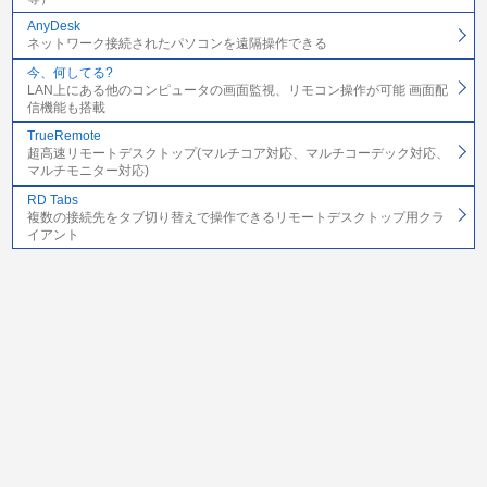
AnyDesk
ネットワーク接続されたパソコンを遠隔操作できる
今、何してる?
LAN上にある他のコンピュータの画面監視、リモコン操作が可能 画面配
信機能も搭載
TrueRemote
超高速リモートデスクトップ(マルチコア対応、マルチコーデック対応、
マルチモニター対応)
RD Tabs
複数の接続先をタブ切り替えで操作できるリモートデスクトップ用クラ
イアント