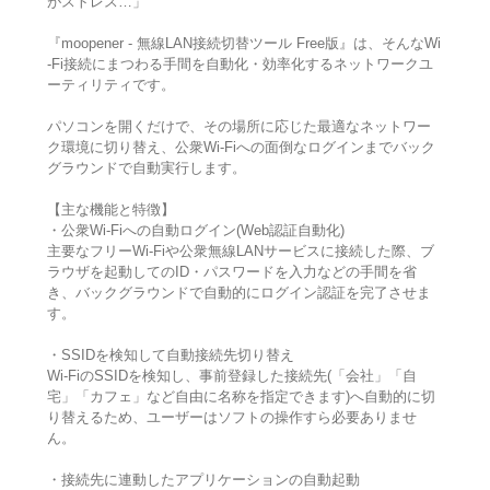
がストレス…」
『moopener - 無線LAN接続切替ツール Free版』は、そんなWi
-Fi接続にまつわる手間を自動化・効率化するネットワークユ
ーティリティです。
パソコンを開くだけで、その場所に応じた最適なネットワー
ク環境に切り替え、公衆Wi-Fiへの面倒なログインまでバック
グラウンドで自動実行します。
【主な機能と特徴】
・公衆Wi-Fiへの自動ログイン(Web認証自動化)
主要なフリーWi-Fiや公衆無線LANサービスに接続した際、ブ
ラウザを起動してのID・パスワードを入力などの手間を省
き、バックグラウンドで自動的にログイン認証を完了させま
す。
・SSIDを検知して自動接続先切り替え
Wi-FiのSSIDを検知し、事前登録した接続先(「会社」「自
宅」「カフェ」など自由に名称を指定できます)へ自動的に切
り替えるため、ユーザーはソフトの操作すら必要ありませ
ん。
・接続先に連動したアプリケーションの自動起動