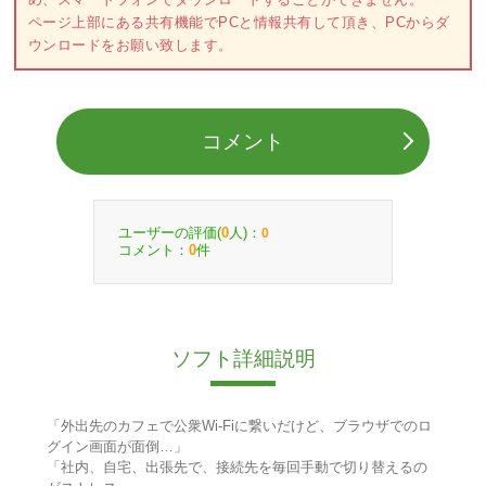
ページ上部にある共有機能でPCと情報共有して頂き、PCからダ
ウンロードをお願い致します。
コメント
ユーザーの評価(
人)：
0
0
コメント：
件
0
ソフト詳細説明
「外出先のカフェで公衆Wi-Fiに繋いだけど、ブラウザでのロ
グイン画面が面倒…」
「社内、自宅、出張先で、接続先を毎回手動で切り替えるの