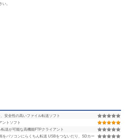
さい。
した、安全性の高いファイル転送ソフト
アントソフト
転送が可能な高機能FTPクライアント
をパソコンにらくちん転送 USBをつないだり、SDカー