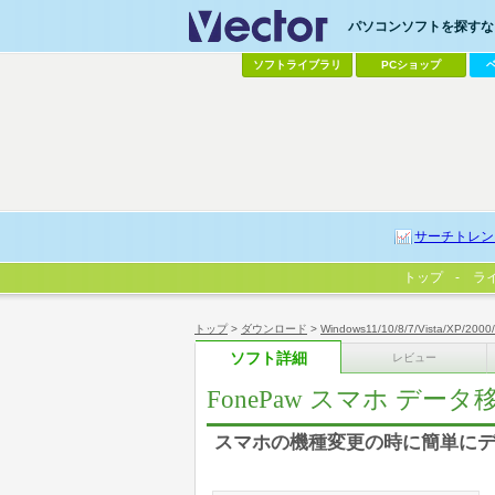
パソコンソフトを探すなら
ソフトライブラリ
PCショップ
サーチトレン
トップ
ラ
トップ
>
ダウンロード
>
Windows11/10/8/7/Vista/XP/2000
ソフト詳細
レビュー
FonePaw スマホ データ
スマホの機種変更の時に簡単に