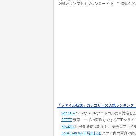
※詳細はソフトをダウンロード後、ご確認くだ
「ファイル転送」カテゴリーの人気ランキング
WinSCP
SCPやSFTPプロトコルにも対応
FFFTP
漢字コードの変換もできるFTPクライ
FileZilla
暗号化通信に対応し、安全なファイル
SMACom Wi-Fi写真転送
スマホ内の写真や動画