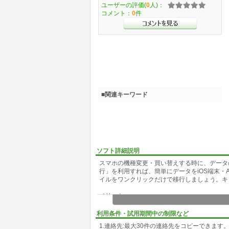
ユーザーの評価(
0
人)：
コメント：
0
件
■関連キーワード
ソフト詳細説明
スマホの機種変更・買い替えする時に、データの
行」を利用すれば、簡単にデータをiOS端末・A
イルをワンクリックだけで移行しましょう。キ
メリット:
1.iPhoneとiPhone、AndroidとAndro
ん。
利用条件・試用期間中の制限など
2.写真、連絡先、メディアコンテンツをワン
1.連絡先:最大30件の連絡先をコピーできます
3.分かりやすい操作で一気に移行できる