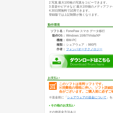
2.写真:最大100枚の写真をコピーできます。
3.音楽やビデオなど:最大100個のメディアフ
動作環境:
4.30日間無料で試用できます。
【iOS】iOS 6、iOS 7、iOS 8、iOS 9と最新のi
登録版では上記制限が無くなります。
【Android】 Android 2.3以降のバージョン
【Windows OS】Windows 10/8.1/8/7/Vista/XP (
【CPU】1GHz Intel/AMD CPU またはそれ以上
動作環境
【RAM】512 MB またはそれ以上 (1024MB 推
ソフト名：
FonePaw スマホ データ移行
【解像度】1024×768 ディスプレイ またはそ
動作OS：
Windows 10/8/7/Vista/XP
【ハードディスク容量】1G以上の空き領域
【その他】Apple デバイスドライバ及びiTun
機種：
IBM-PC
種類：
シェアウェア ：980円
製品ページ:
作者：
フォンパオーテクノロジー
https://www.fonepaw.jp/mobile-transfer/
お支払い
このソフトは有料ソフトです。
※消費税の増税に伴い、ソフト詳細
合がございます。ご購入前に必ずご
※送金前に「
シェアウェアの送金について
」を
その他のお支払い
その他送金方法あり