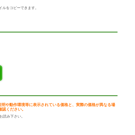
ァイルをコピーできます。
OS 10
32 bit または 64 bit)
薦)
れ以上
esをインストール済み
説明や動作環境等に表示されている価格と、実際の価格が異なる場
確認ください。
お読み下さい。