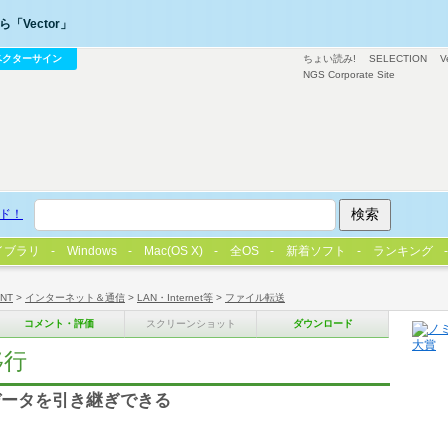
「Vector」
ベクターサイン
ちょい読み!
SELECTION
V
NGS Corporate Site
ド！
イブラリ
Windows
Mac(OS X)
全OS
新着ソフト
ランキング
/NT
>
インターネット＆通信
>
LAN・Internet等
>
ファイル転送
コメント・評価
スクリーンショット
ダウンロード
移行
データを引き継ぎできる