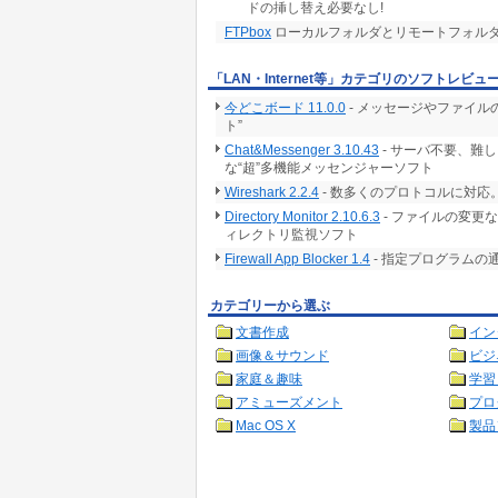
ドの挿し替え必要なし!
FTPbox
ローカルフォルダとリモートフォル
「LAN・Internet等」カテゴリのソフトレビュ
今どこボード 11.0.0
- メッセージやファイ
ト”
Chat&Messenger 3.10.43
- サーバ不要、難
な“超”多機能メッセンジャーソフト
Wireshark 2.2.4
- 数多くのプロトコルに対
Directory Monitor 2.10.6.3
- ファイルの変更
ィレクトリ監視ソフト
Firewall App Blocker 1.4
- 指定プログラムの
カテゴリーから選ぶ
文書作成
イン
画像＆サウンド
ビジ
家庭＆趣味
学習
アミューズメント
プロ
Mac OS X
製品