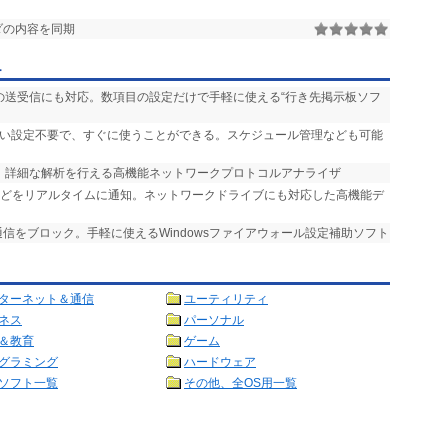
ダの内容を同期
ー
ルの送受信にも対応。数項目の設定だけで手軽に使える“行き先掲示板ソフ
しい設定不要で、すぐに使うことができる。スケジュール管理なども可能
応。詳細な解析を行える高機能ネットワークプロトコルアナライザ
などをリアルタイムに通知。ネットワークドライブにも対応した高機能デ
通信をブロック。手軽に使えるWindowsファイアウォール設定補助ソフト
ターネット＆通信
ユーティリティ
ネス
パーソナル
＆教育
ゲーム
グラミング
ハードウェア
ソフト一覧
その他、全OS用一覧