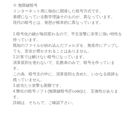
※ 無限鍵暗号
インターネット用に独自に開発した暗号方式です。
基礎になっている数学理論そのものが、異なっています。
現代の暗号とは、発想が根本的に異なっています。
1.暗号化の鍵が毎回変わるので、平文攻撃に非常に強い特性を
持っています。
既知のファイルが紛れ込んだフォルダを、無造作にアップし
ても、安全が脅かされることはありません。
2.計算では解けない暗号になっています。
演算規則を使わないで、乱数表のみで、暗号を作っていま
す。
この為、暗号文の中に、演算規則も含めた、いかなる痕跡も
残っていません。
3.総当たり攻撃も困難です。
4.弊社の暗号ソフト(無限鍵暗号(Fcode))と、互換性がありま
す。
詳細は、そちらで、ご確認下さい。