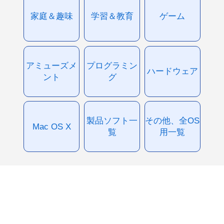
家庭＆趣味
学習＆教育
ゲーム
アミューズメ
プログラミン
ハードウェア
ント
グ
製品ソフト一
その他、全OS
Mac OS X
覧
用一覧