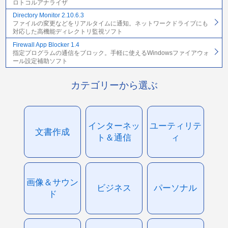
ロトコルアナライザ
Directory Monitor 2.10.6.3
ファイルの変更などをリアルタイムに通知。ネットワークドライブにも
対応した高機能ディレクトリ監視ソフト
Firewall App Blocker 1.4
指定プログラムの通信をブロック。手軽に使えるWindowsファイアウォ
ール設定補助ソフト
カテゴリーから選ぶ
インターネッ
ユーティリテ
文書作成
ト＆通信
ィ
画像＆サウン
ビジネス
パーソナル
ド