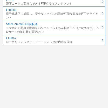
漢字コードの変換もできるFTPクライアントソフト
FileZilla
暗号化通信に対応し、安全なファイル転送が可能な高機能FTPクライア
ント
SMACom Wi-Fi写真転送
スマホ内の写真や動画をパソコンにらくちん転送 USBをつないだり、S
Dカードの挿し替え必要なし!
FTPbox
ローカルフォルダとリモートフォルダの内容を同期