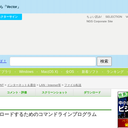
「Vector」
ベクターサイン
ちょい読み!
SELECTION
V
NGS Corporate Site
ド！
イブラリ
Windows
Mac(OS X)
全OS
新着ソフト
ランキング
/NT
>
インターネット＆通信
>
LAN・Internet等
>
ファイル転送
コメント・評価
スクリーンショット
ダウンロード
プロードするためのコマンドラインプログラム