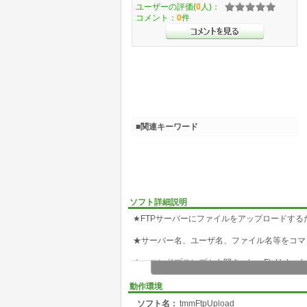
ユーザーの評価(
0
人)：
コメント：
0
件
■関連キーワード
ソフト詳細説明
★FTPサーバーにファイルをアップロードす
★サーバー名、ユーザ名、ファイル名等をコマ
★コマンドプロンプトを開き、tmmFtpUplo
さい。
動作環境
tmmFtpUpload.exe PARAMS FILENAME
ソフト名：
tmmFtpUpload