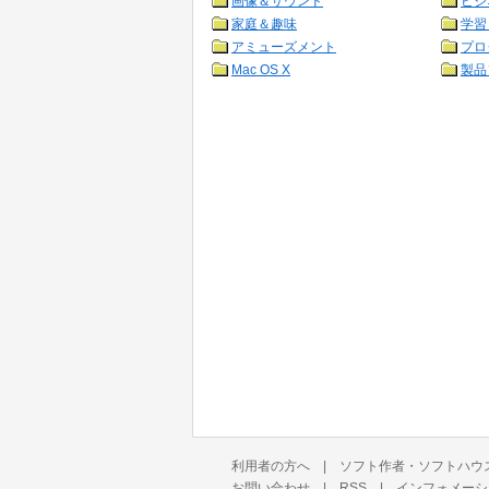
画像＆サウンド
ビジ
家庭＆趣味
学習
アミューズメント
プロ
Mac OS X
製品
利用者の方へ
|
ソフト作者・ソフトハウ
お問い合わせ
|
RSS
|
インフォメーシ