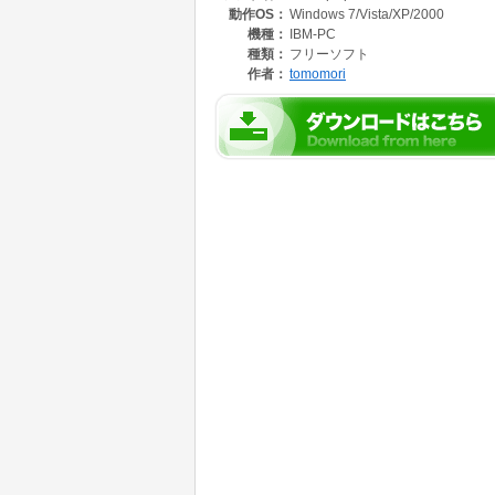
動作OS：
Windows 7/Vista/XP/2000
★FILENAMEがアップロードするファイル名
機種：
IBM-PC
★PARAMSでサーバー名、ユーザ名等を指定
種類：
フリーソフト
作者：
tomomori
PARAMS:
/? : Show help messages(This Message)
/host:hostname : FTP Server HostName or IPA
/port:serverport : FTP Server Port(Default 21)
/user:username : Login username
/pass:password : Login password
/pasv : Use passive mode
/ascii or /binary : ASCII or BINARY mode
/dir:RemoteDIR : Remote Directory(Default /)
★実行例
tmmFtpUpload.exe /host:ftp.example.com /user:
t" >TEST.log