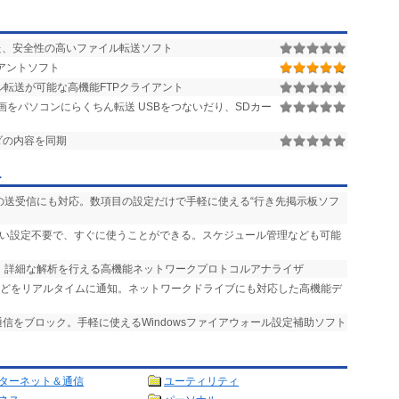
した、安全性の高いファイル転送ソフト
アントソフト
転送が可能な高機能FTPクライアント
をパソコンにらくちん転送 USBをつないだり、SDカー
ダの内容を同期
ー
ルの送受信にも対応。数項目の設定だけで手軽に使える“行き先掲示板ソフ
しい設定不要で、すぐに使うことができる。スケジュール管理なども可能
応。詳細な解析を行える高機能ネットワークプロトコルアナライザ
などをリアルタイムに通知。ネットワークドライブにも対応した高機能デ
通信をブロック。手軽に使えるWindowsファイアウォール設定補助ソフト
ターネット＆通信
ユーティリティ