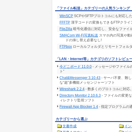
「ファイル転送」カテゴリーの人気ランキング
WinSCP
SCPやSFTPプロトコルにも対応
FFFTP
漢字コードの変換もできるFTPクライ
FileZilla
暗号化通信に対応し、安全なファイル
SMACom Wi-Fi写真転送
スマホ内の写真や動画
ドの挿し替え必要なし!
FTPbox
ローカルフォルダとリモートフォル
「LAN・Internet等」カテゴリのソフトレビュ
今どこボード 11.0.0
- メッセージやファイ
ト”
Chat&Messenger 3.10.43
- サーバ不要、難
な“超”多機能メッセンジャーソフト
Wireshark 2.2.4
- 数多くのプロトコルに対
Directory Monitor 2.10.6.3
- ファイルの変更
ィレクトリ監視ソフト
Firewall App Blocker 1.4
- 指定プログラムの
カテゴリーから選ぶ
文書作成
イン