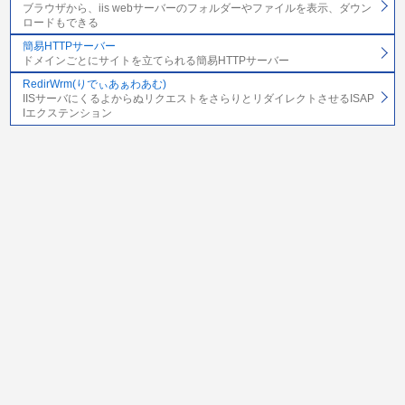
ブラウザから、iis webサーバーのフォルダーやファイルを表示、ダウン
ロードもできる
簡易HTTPサーバー
ドメインごとにサイトを立てられる簡易HTTPサーバー
RedirWrm(りでぃあぁわあむ)
IISサーバにくるよからぬリクエストをさらりとリダイレクトさせるISAP
Iエクステンション