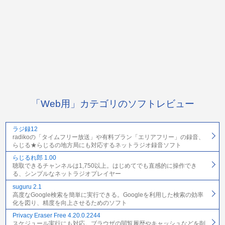
「Web用」カテゴリのソフトレビュー
ラジ録12
radikoの「タイムフリー放送」や有料プラン「エリアフリー」の録音、
らじる★らじるの地方局にも対応するネットラジオ録音ソフト
らじるれ郎 1.00
聴取できるチャンネルは1,750以上。はじめてでも直感的に操作でき
る、シンプルなネットラジオプレイヤー
suguru 2.1
高度なGoogle検索を簡単に実行できる。Googleを利用した検索の効率
化を図り、精度を向上させるためのソフト
Privacy Eraser Free 4.20.0.2244
スケジュール実行にも対応。ブラウザの閲覧履歴やキャッシュなどを削