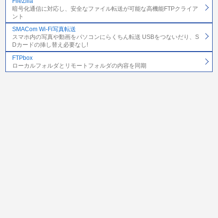
FileZilla
暗号化通信に対応し、安全なファイル転送が可能な高機能FTPクライア
ント
SMACom Wi-Fi写真転送
スマホ内の写真や動画をパソコンにらくちん転送 USBをつないだり、S
Dカードの挿し替え必要なし!
FTPbox
ローカルフォルダとリモートフォルダの内容を同期