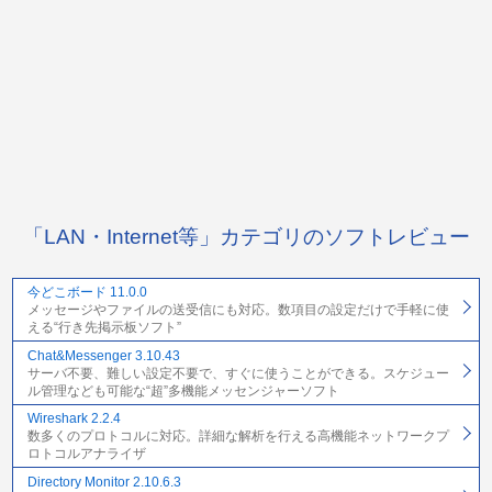
「LAN・Internet等」カテゴリのソフトレビュー
今どこボード 11.0.0
メッセージやファイルの送受信にも対応。数項目の設定だけで手軽に使
える“行き先掲示板ソフト”
Chat&Messenger 3.10.43
サーバ不要、難しい設定不要で、すぐに使うことができる。スケジュー
ル管理なども可能な“超”多機能メッセンジャーソフト
Wireshark 2.2.4
数多くのプロトコルに対応。詳細な解析を行える高機能ネットワークプ
ロトコルアナライザ
Directory Monitor 2.10.6.3