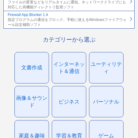
ファイルの変更などをリアルタイムに通知。ネットワークドライブにも
対応した高機能ディレクトリ監視ソフト
Firewall App Blocker 1.4
指定プログラムの通信をブロック。手軽に使えるWindowsファイアウォ
ール設定補助ソフト
カテゴリーから選ぶ
インターネッ
ユーティリテ
文書作成
ト＆通信
ィ
画像＆サウン
ビジネス
パーソナル
ド
家庭＆趣味
学習＆教育
ゲーム