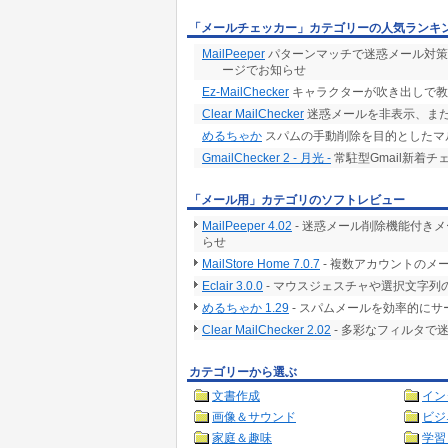
「メールチェッカー」カテゴリーの人気ランキ
MailPeeper
パターンマッチで迷惑メール対策
ージでお知らせ
Ez-MailChecker
キャラクターが吹き出しで教
Clear MailChecker
迷惑メールを非表示、ま
めるちゃか
スパムの手動削除を目的としたマルチ
GmailChecker 2 - 月光 -
常駐型Gmail新着チ
「メール用」カテゴリのソフトレビュー
MailPeeper 4.02
- 迷惑メール削除機能付き
らせ
MailStore Home 7.0.7
- 複数アカウントのメ
Eclair 3.0.0
- マウスジェスチャや選択文字列
めるちゃか 1.29
- スパムメールを効率的に
Clear MailChecker 2.02
- 多彩なフィルタで
カテゴリーから選ぶ
文書作成
イン
画像＆サウンド
ビジ
家庭＆趣味
学習