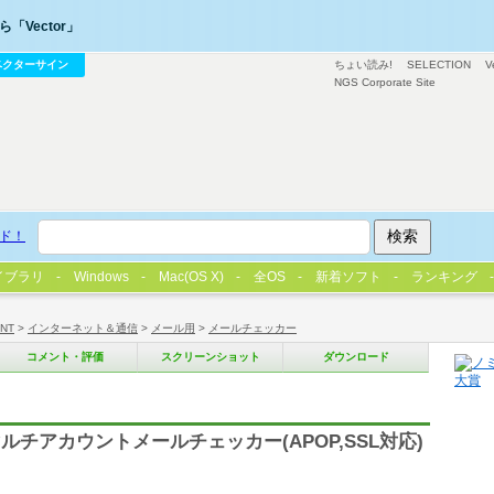
「Vector」
ベクターサイン
ちょい読み!
SELECTION
V
NGS Corporate Site
ド！
イブラリ
Windows
Mac(OS X)
全OS
新着ソフト
ランキング
/NT
>
インターネット＆通信
>
メール用
>
メールチェッカー
コメント・評価
スクリーンショット
ダウンロード
チアカウントメールチェッカー(APOP,SSL対応)