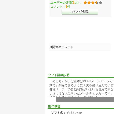
ユーザーの評価(
2
人)：
コメント：
2
件
■関連キーワード
ソフト詳細説明
「めるちゃか」は基本はPOP3メールチェッ
動で」削除できるように工夫を盛り込んでいま
各種メーラーの自動削除がいまいち信用できな
いうような人に向いたメールチェッカーです。
特徴として以下のような点が挙げられます。
・複数アカウントのチェックが可能
・APOP、Pop over SSL対応 (GMailで一応動作
動作環境
・到着メールをポップアップウィンドウで表示
ソフト名：
めるちゃか
・メール本文をプレビューウィンドウで表示さ