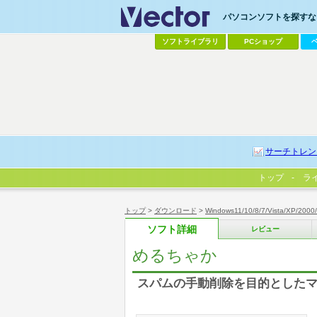
パソコンソフトを探すなら
ソフトライブラリ
PCショップ
サーチトレン
トップ
ラ
トップ
>
ダウンロード
>
Windows11/10/8/7/Vista/XP/2000
ソフト詳細
レビュー
めるちゃか
スパムの手動削除を目的としたマル