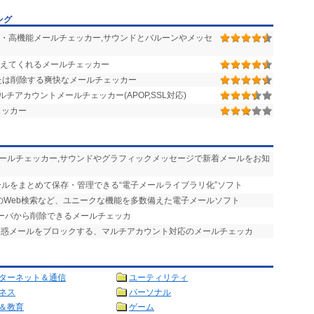
ング
・高機能メールチェッカー,サウンドとバルーンやメッセ
えてくれるメールチェッカー
たは削除する爽快なメールチェッカー
アカウントメールチェッカー(APOP,SSL対応)
ェッカー
メールチェッカー,サウンドやグラフィックメッセージで新着メールをお知
ールをまとめて保存・管理できる“電子メールライブラリ化”ソフト
のWeb検索など、ユニークな機能を多数備えた電子メールソフト
サーバから削除できるメールチェッカ
迷惑メールをブロックする、マルチアカウント対応のメールチェッカ
ターネット＆通信
ユーティリティ
ネス
パーソナル
＆教育
ゲーム