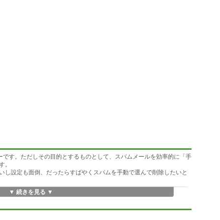
カーです。ただしその目的とするものとして、スパムメールを効率的に「手
す。
いし設定も面倒、だったらすばやくスパムを手動で選んで削除したいと
▼ 続きを見る ▼
)
せることができる