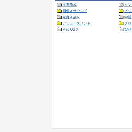
文書作成
イン
画像＆サウンド
ビジ
家庭＆趣味
学習
アミューズメント
プロ
Mac OS X
製品