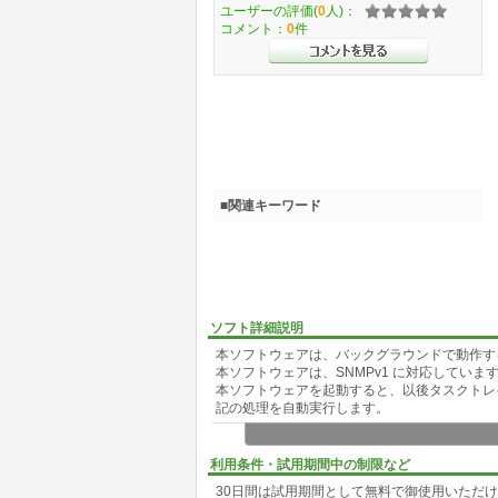
ユーザーの評価(
0
人)：
コメント：
0
件
■関連キーワード
ソフト詳細説明
本ソフトウェアは、バックグラウンドで動作する
本ソフトウェアは、SNMPv1 に対応していま
本ソフトウェアを起動すると、以後タスクトレイに常
記の処理を自動実行します。
(1) GetRequest の送信及び、GetResponse 
・受信したレスポンスデータは、CSV形式で
利用条件・試用期間中の制限など
・受信した値が閾値を超えた場合に、メールを
30日間は試用期間として無料で御使用いただ
・受信した値が閾値を超えた場合に、外部プロ