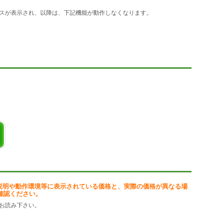
の受信
スが表示され、以降は、下記機能が動作しなくなります。
ファイルに蓄積します。
蓄積します。
蓄積します。
能です。
ことが可能です。
、グラフを表示することが可能です。
Vファイルから削除します。
することが可能です。
説明や動作環境等に表示されている価格と、実際の価格が異なる場
確認ください。
お読み下さい。