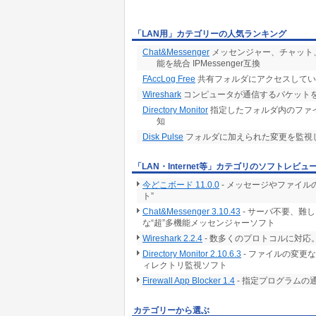
「LAN用」カテゴリーの人気ランキング
Chat&Messenger
メッセンジャー、チャット、
能を統合 IPMessenger互換
FAccLog Free
共有フォルダにアクセスしてい
Wireshark
コンピュータが通信するパケット
Directory Monitor
指定したフォルダ内のファ
知
Disk Pulse
フォルダに加えられた変更を監視
「LAN・Internet等」カテゴリのソフトレビュ
今どこボード 11.0.0
- メッセージやファイ
ト”
Chat&Messenger 3.10.43
- サーバ不要、難
な“超”多機能メッセンジャーソフト
Wireshark 2.2.4
- 数多くのプロトコルに対
Directory Monitor 2.10.6.3
- ファイルの変更
ィレクトリ監視ソフト
Firewall App Blocker 1.4
- 指定プログラムの
カテゴリーから選ぶ