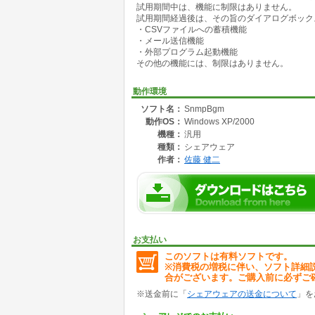
試用期間中は、機能に制限はありません。
(2) SetRequest の送信及び、GetResponse 
試用期間経過後は、その旨のダイアログボック
・受信したレスポンスデータは、CSV形式で
・CSVファイルへの蓄積機能
(3) Trap の送信
・メール送信機能
・送信したデータは、CSV形式でファイルに
・外部プログラム起動機能
(4) Trap の受信
その他の機能には、制限はありません。
・受信したデータは、CSV形式でファイルに
・TRAP受信時に、メールを送信することが可
・TRAP受信時に、外部プログラムを起動する
動作環境
(5) グラフの表示
ソフト名：
SnmpBgm
・上記(1)にて蓄積したCSVファイルを基に
動作OS：
Windows XP/2000
(6) 古いデータの整理
・指定された保存期間より古いデータを、CS
機種：
汎用
(7) GUI
種類：
シェアウェア
・GUIにより、動作定義(INIファイル)を編集
作者：
佐藤 健二
お支払い
このソフトは有料ソフトです。
※消費税の増税に伴い、ソフト詳細
合がございます。ご購入前に必ずご
※送金前に「
シェアウェアの送金について
」を