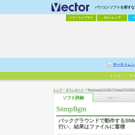
パソコンソフトを探すなら
ソフトライブラリ
PCショップ
サーチトレン
トップ
ラ
トップ
>
ダウンロード
>
Windows11/10/8/7/Vista/XP/2000
ソフト詳細
レビュー
SnmpBgm
バックグラウンドで動作するSNMPマネ
行い、結果はファイルに蓄積