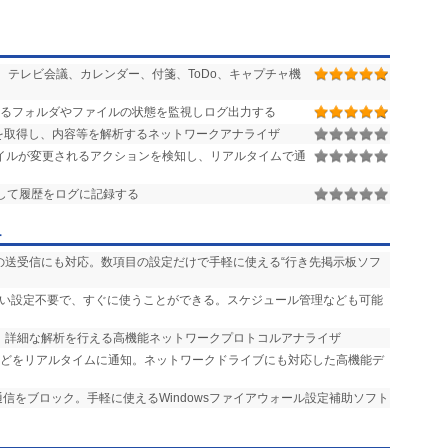
テレビ会議、カレンダー、付箋、ToDo、キャプチャ機
るフォルダやファイルの状態を監視しログ出力する
を取得し、内容等を解析するネットワークアナライザ
イルが変更されるアクションを検知し、リアルタイムで通
して履歴をログに記録する
ー
ルの送受信にも対応。数項目の設定だけで手軽に使える“行き先掲示板ソフ
しい設定不要で、すぐに使うことができる。スケジュール管理なども可能
応。詳細な解析を行える高機能ネットワークプロトコルアナライザ
などをリアルタイムに通知。ネットワークドライブにも対応した高機能デ
通信をブロック。手軽に使えるWindowsファイアウォール設定補助ソフト