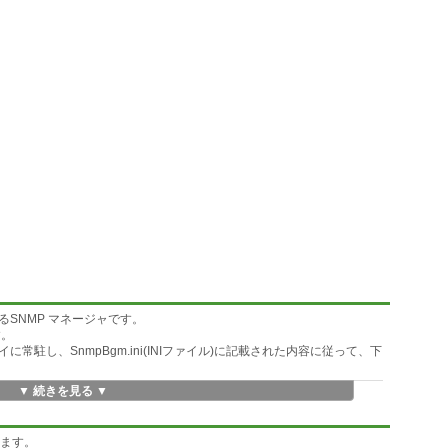
SNMP マネージャです。
す。
駐し、SnmpBgm.ini(INIファイル)に記載された内容に従って、下
▼ 続きを見る ▼
の受信
ファイルに蓄積します。
送信することが可能です。
けます。
グラムを起動することが可能です。