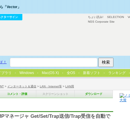
「Vector」
ベクターサイン
ちょい読み!
SELECTION
V
NGS Corporate Site
ド！
イブラリ
Windows
Mac(OS X)
全OS
新着ソフト
ランキング
/NT
>
インターネット＆通信
>
LAN・Internet等
>
LAN用
コメント・評価
スクリーンショット
ダウンロード
ージャ Get/Set/Trap送信/Trap受信を自動で