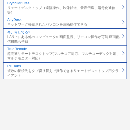
Brynhildr Free
リモートデスクトップ（遠隔操作、映像転送、音声伝送、暗号化通信
等）
AnyDesk
ネットワーク接続されたパソコンを遠隔操作できる
今、何してる?
LAN上にある他のコンピュータの画面監視、リモコン操作が可能 画面配
信機能も搭載
TrueRemote
超高速リモートデスクトップ(マルチコア対応、マルチコーデック対応、
マルチモニター対応)
RD Tabs
複数の接続先をタブ切り替えで操作できるリモートデスクトップ用クラ
イアント