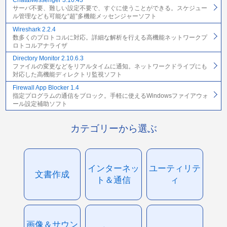
Chat&Messenger 3.10.43
サーバ不要、難しい設定不要で、すぐに使うことができる。スケジュー
ル管理なども可能な“超”多機能メッセンジャーソフト
Wireshark 2.2.4
数多くのプロトコルに対応。詳細な解析を行える高機能ネットワークプ
ロトコルアナライザ
Directory Monitor 2.10.6.3
ファイルの変更などをリアルタイムに通知。ネットワークドライブにも
対応した高機能ディレクトリ監視ソフト
Firewall App Blocker 1.4
指定プログラムの通信をブロック。手軽に使えるWindowsファイアウォ
ール設定補助ソフト
カテゴリーから選ぶ
インターネッ
ユーティリテ
文書作成
ト＆通信
ィ
画像＆サウン