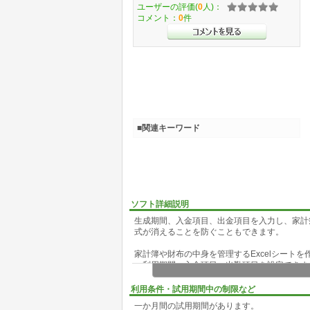
ユーザーの評価(
0
人)：
コメント：
0
件
■関連キーワード
ソフト詳細説明
生成期間、入金項目、出金項目を入力し、家計簿
式が消えることを防ぐこともできます。
家計簿や財布の中身を管理するExcelシート
・利用期間、入金項目、出勤項目を設定できま
・月単位で行を折り畳み表示/非表示にできま
・残高を自動計算する「式」も入っています。
利用条件・試用期間中の制限など
・自動計算の「式」を保護(ロック)できます。
一か月間の試用期間があります。