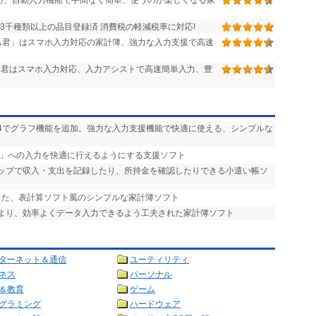
対応、自動入力機能で手間なく簡単、使うのが楽しくなる家
3千種類以上の品目登録済 消費税の軽減税率に対応!
ち君」はスマホ入力対応の家計簿、強力な入力支援で高速
君はスマホ入力対応、入力アシストで高速簡単入力、豊
 v4でグラフ機能を追加。強力な入力支援機能で快適に使える、シンプルな
im」への入力を快適に行えるようにする支援ソフト
テップで収入・支出を記録したり、所持金を確認したりできる小遣い帳ソ
した、表計算ソフト風のシンプルな家計簿ソフト
により、効率よくデータ入力できるよう工夫された家計簿ソフト
ターネット＆通信
ユーティリティ
ネス
パーソナル
＆教育
ゲーム
グラミング
ハードウェア