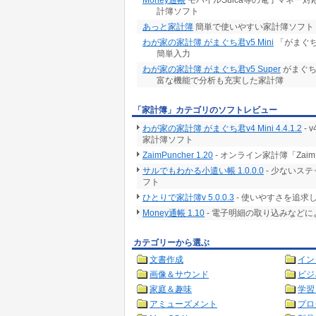
Money通帳
モバイルSuica等の電子マネー
計簿ソフト
あっと家計簿
簡単で使いやすい家計簿ソフト 
わが家の家計簿 がまぐち君v5 Mini
「がまぐ
簡単入力
わが家の家計簿 がまぐち君v5 Super
がまぐち
富な機能で分析も充実した家計簿
「家計簿」カテゴリのソフトレビュー
わが家の家計簿 がまぐち君v4 Mini 4.4.1.2
-
家計簿ソフト
ZaimPuncher 1.20
- オンライン家計簿「Za
サルでもわかる小遣い帳 1.0.0.0
- 少ないス
フト
ひとりで家計簿v 5.0.0.3
- 使いやすさを追求
Money通帳 1.10
- 電子明細の取り込みなど
カテゴリーから選ぶ
文書作成
イン
画像＆サウンド
ビジ
家庭＆趣味
学習
アミューズメント
プロ