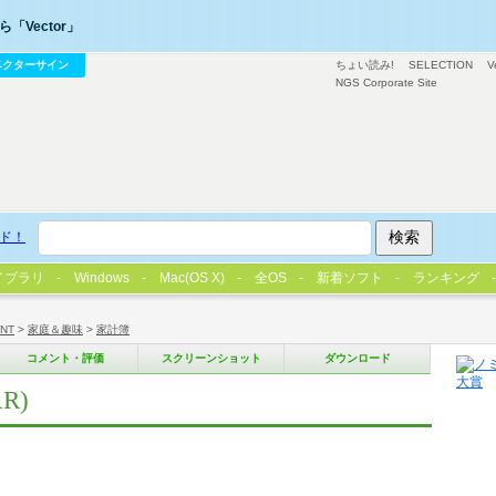
「Vector」
ベクターサイン
ちょい読み!
SELECTION
V
NGS Corporate Site
ド！
イブラリ
Windows
Mac(OS X)
全OS
新着ソフト
ランキング
/NT
>
家庭＆趣味
>
家計簿
コメント・評価
スクリーンショット
ダウンロード
R)