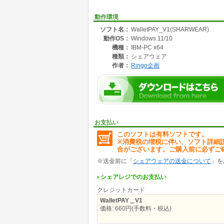
動作確認環境
OS:Windows 11 Version 23H2
動作環境
・Excel for Microsoft 365 (32bit)
ソフト名：
WalletPAY_V1(SHARWEAR)
・Excel for Microsoft 365 (64bit)
動作OS：
Windows 11/10
機種：
IBM-PC x64
種類：
シェアウェア
作者：
Ringo企画
お支払い
このソフトは有料ソフトです。
※消費税の増税に伴い、ソフト詳細
合がございます。ご購入前に必ずご
※送金前に「
シェアウェアの送金について
」を
シェアレジでのお支払い
クレジットカード
WalletPAY＿V1
価格: 660円(手数料・税込)