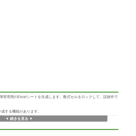
管理用のExcelシートを生成します。数式セルをロックして、誤操作で
を作成する機能があります。
す。
▼ 続きを見る ▼
す。