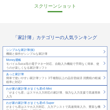
スクリーンショット
「家計簿」カテゴリーの人気ランキング
シンプルな家計簿(仮)
機能と操作がシンプルな家計簿
Money通帳
モバイルSuica等の電子マネー対応、自動入力機能で手間なく簡単、使
うのが楽しくなる家計簿ソフト
あっと家計簿
簡単で使いやすい家計簿ソフト 3千種類以上の品目登録済 消費税の軽減
税率に対応!
わが家の家計簿 がまぐち君v5 Mini
「がまぐち君」はスマホ入力対応の家計簿、強力な入力支援で高速簡単
入力
わが家の家計簿 がまぐち君v5 Super
がまぐち君はスマホ入力対応、入力アシストで高速簡単入力、豊富な機