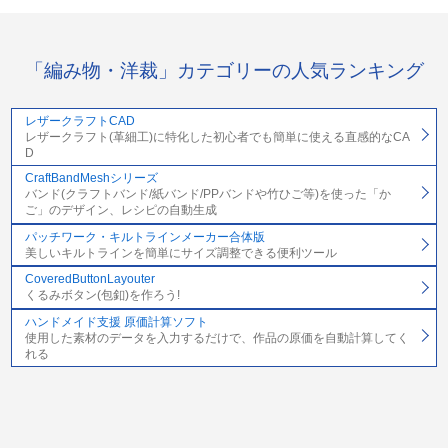
「編み物・洋裁」カテゴリーの人気ランキング
レザークラフトCAD
レザークラフト(革細工)に特化した初心者でも簡単に使える直感的なCA
D
CraftBandMeshシリーズ
バンド(クラフトバンド/紙バンド/PPバンドや竹ひご等)を使った「か
ご」のデザイン、レシピの自動生成
パッチワーク・キルトラインメーカー合体版
美しいキルトラインを簡単にサイズ調整できる便利ツール
CoveredButtonLayouter
くるみボタン(包釦)を作ろう!
ハンドメイド支援 原価計算ソフト
使用した素材のデータを入力するだけで、作品の原価を自動計算してく
れる