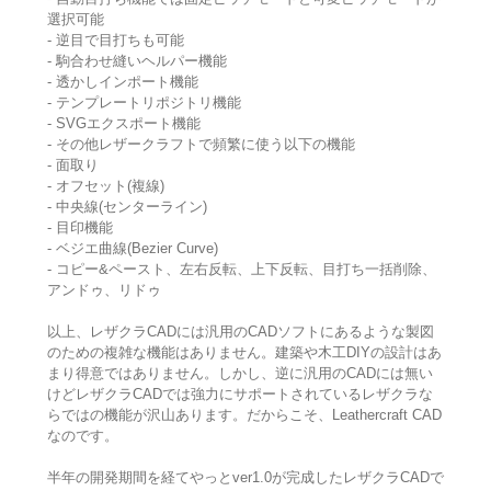
選択可能
- 逆目で目打ちも可能
- 駒合わせ縫いヘルパー機能
- 透かしインポート機能
- テンプレートリポジトリ機能
- SVGエクスポート機能
- その他レザークラフトで頻繁に使う以下の機能
- 面取り
- オフセット(複線)
- 中央線(センターライン)
- 目印機能
- ベジエ曲線(Bezier Curve)
- コピー&ペースト、左右反転、上下反転、目打ち一括削除、
アンドゥ、リドゥ
以上、レザクラCADには汎用のCADソフトにあるような製図
のための複雑な機能はありません。建築や木工DIYの設計はあ
まり得意ではありません。しかし、逆に汎用のCADには無い
けどレザクラCADでは強力にサポートされているレザクラな
らではの機能が沢山あります。だからこそ、Leathercraft CAD
なのです。
半年の開発期間を経てやっとver1.0が完成したレザクラCADで