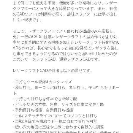
まで何にでも使える半面、機能が多い分複雑になり、レザー
クラフターにとって大きな障壁になっています。また、有償
のCADソフトは利用料が高く、趣味クラフターには手が出し
にくい現状です。
そこで、レザークラフトでよく使われる機能のみを搭載し、
更に一般のCADには無いレザークラフトの型紙作りがより効
率的に創造的にできる機能を加えたレザークラフト特化型のC
ADを作れば、初心者でももっと自由な発想でレザクラを楽し
む事ができるようになるのではないかと思い作り始めたのが
このレザークラフトCAD、通称レザクラCADです。
レザークラフトCADの特徴は以下の通りです。
- 目打ちツール登録&カスタマイズ
- 菱目打ち、ヨーロッパ目打ち、丸目打ち、平目打ちをサポー
ト
- 手持ちの目打ちを何本でも登録可能
- ピッチや刃の本数、角度、サイズを自由に変更可能
- 手動目打ち機能、自動目打ち機能
- 手動:ステッチラインに沿ってコツコツと目打ち
- 自動:直線でも曲線でも一気に自動で目打ち可能
- 縫い穴の角度は直線や曲線に合わせて自動的に調整
- 自動目打ち機能では固定ピッチモードと可変ピッチモードが