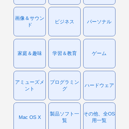
画像＆サウン
ビジネス
パーソナル
ド
家庭＆趣味
学習＆教育
ゲーム
アミューズメ
プログラミン
ハードウェア
ント
グ
製品ソフト一
その他、全OS
Mac OS X
覧
用一覧