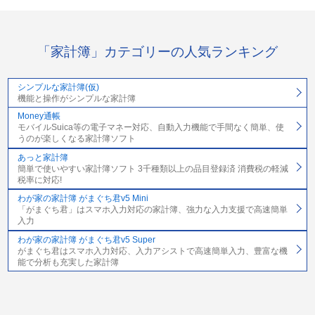
「家計簿」カテゴリーの人気ランキング
シンプルな家計簿(仮)
機能と操作がシンプルな家計簿
Money通帳
モバイルSuica等の電子マネー対応、自動入力機能で手間なく簡単、使
うのが楽しくなる家計簿ソフト
あっと家計簿
簡単で使いやすい家計簿ソフト 3千種類以上の品目登録済 消費税の軽減
税率に対応!
わが家の家計簿 がまぐち君v5 Mini
「がまぐち君」はスマホ入力対応の家計簿、強力な入力支援で高速簡単
入力
わが家の家計簿 がまぐち君v5 Super
がまぐち君はスマホ入力対応、入力アシストで高速簡単入力、豊富な機
能で分析も充実した家計簿