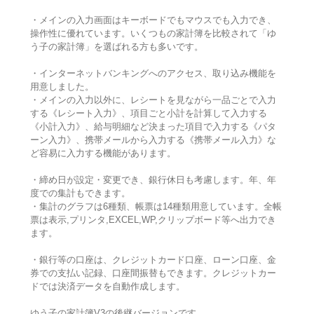
・メインの入力画面はキーボードでもマウスでも入力でき、
操作性に優れています。いくつもの家計簿を比較されて「ゆ
う子の家計簿」を選ばれる方も多いです。
・インターネットバンキングへのアクセス、取り込み機能を
用意しました。
・メインの入力以外に、レシートを見ながら一品ごとで入力
する《レシート入力》、項目ごと小計を計算して入力する
《小計入力》、給与明細など決まった項目で入力する《パタ
ーン入力》、携帯メールから入力する《携帯メール入力》な
ど容易に入力する機能があります。
・締め日が設定・変更でき、銀行休日も考慮します。年、年
度での集計もできます。
・集計のグラフは6種類、帳票は14種類用意しています。全帳
票は表示,プリンタ,EXCEL,WP,クリップボード等へ出力でき
ます。
・銀行等の口座は、クレジットカード口座、ローン口座、金
券での支払い記録、口座間振替もできます。クレジットカー
ドでは決済データを自動作成します。
ゆう子の家計簿V3の後継バージョンです。