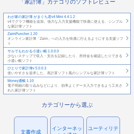
「家計簿」カテゴリのソフトレビュー
わが家の家計簿 がまぐち君v4 Mini 4.4.1.2
v4でグラフ機能を追加。強力な入力支援機能で快適に使える、シンプル
な家計簿ソフト
ZaimPuncher 1.20
オンライン家計簿「Zaim」への入力を快適に行えるようにする支援ソフ
ト
サルでもわかる小遣い帳 1.0.0.0
少ないステップで収入・支出を記録したり、所持金を確認したりできる
小遣い帳ソフト
ひとりで家計簿v 5.0.0.3
使いやすさを追求した、表計算ソフト風のシンプルな家計簿ソフト
Money通帳 1.10
電子明細の取り込みなどにより、効率よくデータ入力できるよう工夫さ
れた家計簿ソフト
カテゴリーから選ぶ
インターネッ
ユーティリテ
文書作成