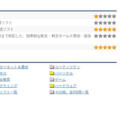
習ソフト
解読ソフト
者まで対応した、効率的な欧文・和文モールス受信・送信
ターネット＆通信
ユーティリティ
ネス
パーソナル
＆教育
ゲーム
グラミング
ハードウェア
ソフト一覧
その他、全OS用一覧