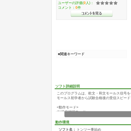
ユーザーの評価(
0
人)：
コメント：
0
件
■関連キーワード
ソフト詳細説明
このプログラムは、欧文・和文モールス信号を
モールス初学者から試験合格後の受信スピード
<動作モード>
(1)符号確認モード
任意の文字、数字、記号ボタンを押すとモール
モールスの初期勉強の段階で、符号そのものを
動作環境
ソフト名：
トンツー事始め
(2)1文字受信モード