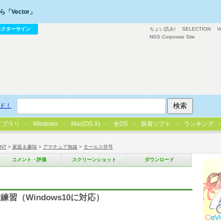
「Vector」
ベクターサイン
ちょい読み!
SELECTION
V
NGS Corporate Site
ド！
イブラリ
Windows
Mac(OS X)
全OS
新着ソフト
ランキング
/NT
>
家庭＆趣味
>
アマチュア無線
>
モールス符号
コメント・評価
スクリーンショット
ダウンロード
習（Windows10に対応）