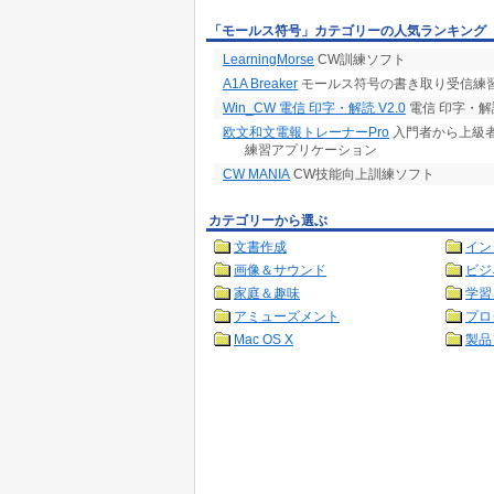
「モールス符号」カテゴリーの人気ランキング
LearningMorse
CW訓練ソフト
A1A Breaker
モールス符号の書き取り受信練
Win_CW 電信 印字・解読 V2.0
電信 印字・
欧文和文電報トレーナーPro
入門者から上級
練習アプリケーション
CW MANIA
CW技能向上訓練ソフト
カテゴリーから選ぶ
文書作成
イン
画像＆サウンド
ビジ
家庭＆趣味
学習
アミューズメント
プロ
Mac OS X
製品