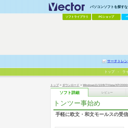
パソコンソフトを探すなら
ソフトライブラリ
PCショップ
サーチトレン
トップ
ラ
トップ
>
ダウンロード
>
Windows11/10/8/7/Vista/XP/2000
ソフト詳細
レビュー
トンツー事始め
手軽に欧文・和文モールスの受信練