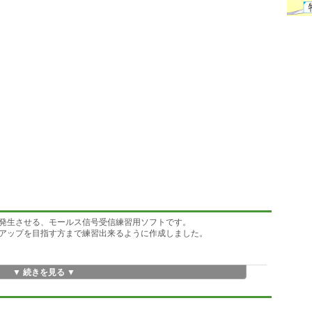
発生させる、モールス信号受信練習用ソフトです。
アップを目指す方まで練習出来るように作成しました。
▼ 続きを見る ▼
ス符号が再生されます。
これから覚えようという時に便利です。