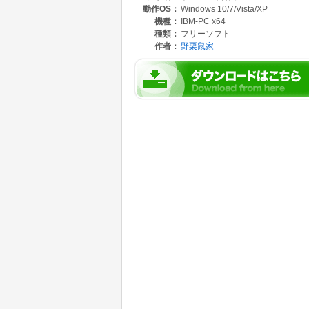
動作OS：
Windows 10/7/Vista/XP
1符号受信毎に解答するまで一時停止するモー
機種：
IBM-PC x64
(3)聞き流しモード
種類：
フリーソフト
聞き流しによる受信練習と簡易的な答え合わせ
作者：
野栗鼠家
(4)模擬試験モード
アマチュア無線技士等の国家試験電気通信術試
5文字暗文、不定長暗文、疑似文、テキスト読
テキスト読み込みの場合には、テキスト本文を
応出来ると思います。
問題再生が終わると模範解答が表示されます。
<出題範囲選択>
少しずつ符号を覚えて部分的に聞き取りの練習
ファンクションキーF1からF8までにショー
とが可能です。
また、ユーザーが指定した符号に限定した練習
受信練習も可能です。
<送信機能>
無線機との接続インターフェイスを用意するこ
送信機能（タッチキーヤー）が、使用できます
モードは、CW・FM・VoIPの3種です。