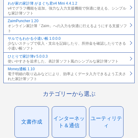
わが家の家計簿 がまぐち君v4 Mini 4.4.1.2
v4でグラフ機能を追加。強力な入力支援機能で快適に使える、シンプル
な家計簿ソフト
ZaimPuncher 1.20
オンライン家計簿「Zaim」への入力を快適に行えるようにする支援ソフ
ト
サルでもわかる小遣い帳 1.0.0.0
少ないステップで収入・支出を記録したり、所持金を確認したりできる
小遣い帳ソフト
ひとりで家計簿v 5.0.0.3
使いやすさを追求した、表計算ソフト風のシンプルな家計簿ソフト
Money通帳 1.10
電子明細の取り込みなどにより、効率よくデータ入力できるよう工夫さ
れた家計簿ソフト
カテゴリーから選ぶ
インターネッ
ユーティリテ
文書作成
ト＆通信
ィ