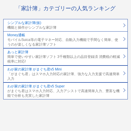
「家計簿」カテゴリーの人気ランキング
シンプルな家計簿(仮)
機能と操作がシンプルな家計簿
Money通帳
モバイルSuica等の電子マネー対応、自動入力機能で手間なく簡単、使
うのが楽しくなる家計簿ソフト
あっと家計簿
簡単で使いやすい家計簿ソフト 3千種類以上の品目登録済 消費税の軽減
税率に対応!
わが家の家計簿 がまぐち君v5 Mini
「がまぐち君」はスマホ入力対応の家計簿、強力な入力支援で高速簡単
入力
わが家の家計簿 がまぐち君v5 Super
がまぐち君はスマホ入力対応、入力アシストで高速簡単入力、豊富な機
能で分析も充実した家計簿