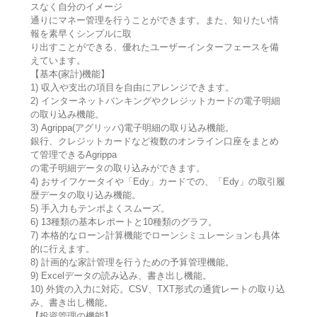
スなく自分のイメージ
通りにマネー管理を行うことができます。また、知りたい情
報を素早くシンプルに取
り出すことができる、優れたユーザーインターフェースを備
えています。
【基本(家計)機能】
1) 収入や支出の項目を自由にアレンジできます。
2) インターネットバンキングやクレジットカードの電子明細
の取り込み機能。
3) Agrippa(アグリッパ)電子明細の取り込み機能。
銀行、クレジットカードなど複数のオンライン口座をまとめ
て管理できるAgrippa
の電子明細データの取り込みができます。
4) おサイフケータイや「Edy」カードでの、「Edy」の取引履
歴データの取り込み機能。
5) 手入力もテンポよくスムーズ。
6) 13種類の基本レポートと10種類のグラフ。
7) 本格的なローン計算機能でローンシミュレーションも具体
的に行えます。
8) 計画的な家計管理を行うための予算管理機能。
9) Excelデータの読み込み、書き出し機能。
10) 外貨の入力に対応。CSV、TXT形式の通貨レートの取り込
み、書き出し機能。
【投資管理の機能】