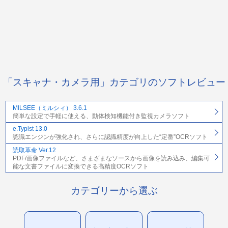
「スキャナ・カメラ用」カテゴリのソフトレビュー
MILSEE（ミルシィ） 3.6.1
簡単な設定で手軽に使える、動体検知機能付き監視カメラソフト
e.Typist 13.0
認識エンジンが強化され、さらに認識精度が向上した“定番”OCRソフト
読取革命 Ver.12
PDF/画像ファイルなど、さまざまなソースから画像を読み込み、編集可
能な文書ファイルに変換できる高精度OCRソフト
カテゴリーから選ぶ