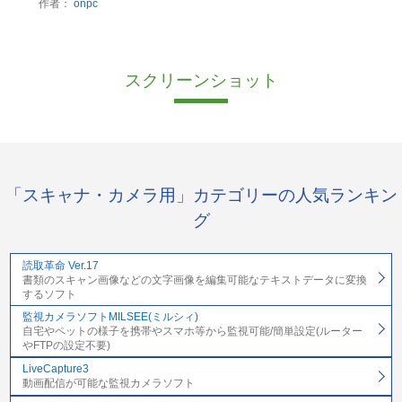
作者：
onpc
スクリーンショット
「スキャナ・カメラ用」カテゴリーの人気ランキン
グ
読取革命 Ver.17
書類のスキャン画像などの文字画像を編集可能なテキストデータに変換
するソフト
監視カメラソフトMILSEE(ミルシィ)
自宅やペットの様子を携帯やスマホ等から監視可能/簡単設定(ルーター
やFTPの設定不要)
LiveCapture3
動画配信が可能な監視カメラソフト