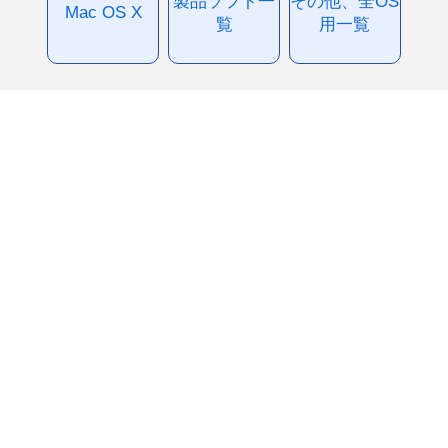
製品ソフト一
その他、全OS
Mac OS X
覧
用一覧