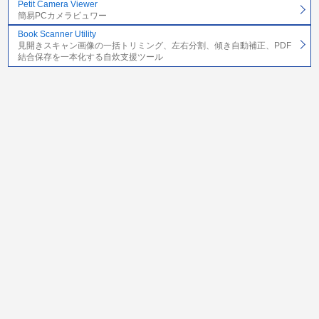
Petit Camera Viewer
簡易PCカメラビュワー
Book Scanner Utility
見開きスキャン画像の一括トリミング、左右分割、傾き自動補正、PDF
結合保存を一本化する自炊支援ツール