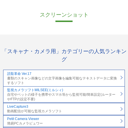
スクリーンショット
「スキャナ・カメラ用」カテゴリーの人気ランキン
グ
読取革命 Ver.17
書類のスキャン画像などの文字画像を編集可能なテキストデータに変換
するソフト
監視カメラソフトMILSEE(ミルシィ)
自宅やペットの様子を携帯やスマホ等から監視可能/簡単設定(ルーター
やFTPの設定不要)
LiveCapture3
動画配信が可能な監視カメラソフト
Petit Camera Viewer
簡易PCカメラビュワー