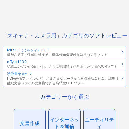
「スキャナ・カメラ用」カテゴリのソフトレビュー
MILSEE（ミルシィ） 3.6.1
簡単な設定で手軽に使える、動体検知機能付き監視カメラソフト
e.Typist 13.0
認識エンジンが強化され、さらに認識精度が向上した“定番”OCRソフト
読取革命 Ver.12
PDF/画像ファイルなど、さまざまなソースから画像を読み込み、編集可
能な文書ファイルに変換できる高精度OCRソフト
カテゴリーから選ぶ
インターネッ
ユーティリテ
文書作成
ト＆通信
ィ